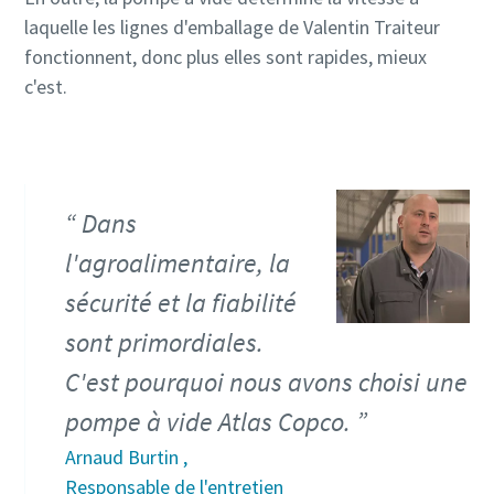
spéciales
spéciales
spéciales
spéciales
laquelle les lignes d'emballage de Valentin Traiteur
d'Atlas Copco Vacuum.
d'Atlas Copco Vacuum.
d'Atlas Copco Vacuum.
d'Atlas Copco Vacuum.
fonctionnent, donc plus elles sont rapides, mieux
c'est.
Envoyer
Envoyer
Envoyer
Envoyer
Vérification Anti-Robot
Vérification Anti-Robot
Vérification Anti-Robot
Vérification Anti-Robot
Cliquez ici pour vérifier
Cliquez ici pour vérifier
Cliquez ici pour vérifier
Cliquez ici pour vérifier
Dans
Friendly
Friendly
Friendly
Friendly
Captcha ⇗
Captcha ⇗
Captcha ⇗
Captcha ⇗
l'agroalimentaire, la
sécurité et la fiabilité
sont primordiales.
C'est pourquoi nous avons choisi une
pompe à vide Atlas Copco.
Arnaud Burtin ,
Responsable de l'entretien