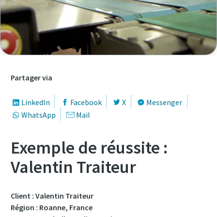
Prénom
Prénom
Prénom
Prénom
Nom
Nom
Nom
Nom
Partager via
E-mail
E-mail
E-mail
E-mail
LinkedIn
Facebook
X
Messenger
WhatsApp
Mail
Téléphone
Téléphone
Téléphone
Téléphone
Exemple de réussite :
Valentin Traiteur
Informations supplémentaires
Informations supplémentaires
Informations supplémentaires
Informations supplémentaires
Société
Société
Société
Société
Client : Valentin Traiteur
Région : Roanne, France