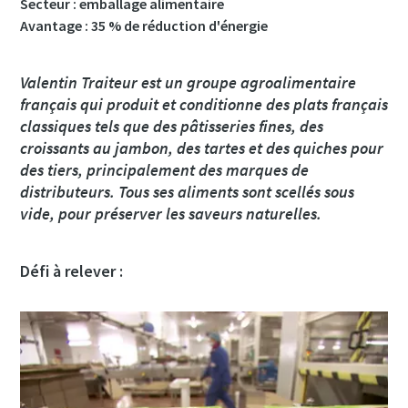
Secteur : emballage alimentaire
Pays
Pays
Pays
Pays
Avantage : 35 % de réduction d'énergie
Valentin Traiteur est un groupe agroalimentaire
Rue
Rue
Rue
Rue
français qui produit et conditionne des plats français
classiques tels que des pâtisseries fines, des
croissants au jambon, des tartes et des quiches pour
Ville
Ville
Ville
Ville
des tiers, principalement des marques de
distributeurs. Tous ses aliments sont scellés sous
vide, pour préserver les saveurs naturelles.
Code postal
Code postal
Code postal
Code postal
Défi à relever :
Demande
Demande
Demande
Demande
Toute question ou demande
Toute question ou demande
Toute question ou demande
Toute question ou demande