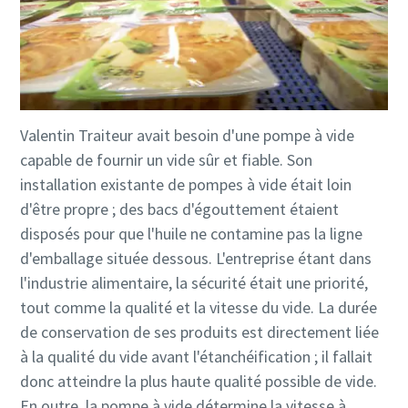
En soumettant cette demande,
En soumettant cette demande,
En soumettant cette demande,
En soumettant cette demande,
vous permettez à Atlas Copco de
vous permettez à Atlas Copco de
vous permettez à Atlas Copco de
vous permettez à Atlas Copco de
Valentin Traiteur avait besoin d'une pompe à vide
vous contacter grâce aux
vous contacter grâce aux
vous contacter grâce aux
vous contacter grâce aux
capable de fournir un vide sûr et fiable. Son
informations recueillies. Vous
informations recueillies. Vous
informations recueillies. Vous
informations recueillies. Vous
installation existante de pompes à vide était loin
trouverez plus d'informations
trouverez plus d'informations
trouverez plus d'informations
trouverez plus d'informations
d'être propre ; des bacs d'égouttement étaient
dans notre politique de
dans notre politique de
dans notre politique de
dans notre politique de
disposés pour que l'huile ne contamine pas la ligne
confidentialité.
confidentialité.
confidentialité.
confidentialité.
d'emballage située dessous. L'entreprise étant dans
J'ai lu et j'accepte la
J'ai lu et j'accepte la
J'ai lu et j'accepte la
J'ai lu et j'accepte la
l'industrie alimentaire, la sécurité était une priorité,
Politique de confidentialité
Politique de confidentialité
Politique de confidentialité
Politique de confidentialité
tout comme la qualité et la vitesse du vide. La durée
de conservation de ses produits est directement liée
J'accepte de recevoir des
J'accepte de recevoir des
J'accepte de recevoir des
J'accepte de recevoir des
à la qualité du vide avant l'étanchéification ; il fallait
notifications concernant les
notifications concernant les
notifications concernant les
notifications concernant les
nouveaux produits, les
nouveaux produits, les
nouveaux produits, les
nouveaux produits, les
donc atteindre la plus haute qualité possible de vide.
événements et les offres
événements et les offres
événements et les offres
événements et les offres
En outre, la pompe à vide détermine la vitesse à