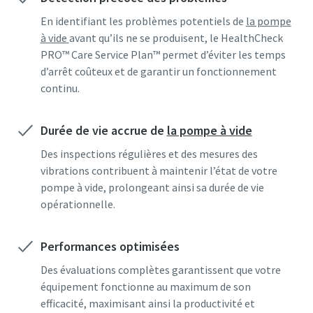
spéciales
spéciales
spéciales
d'Atlas Copco Vacuum.
d'Atlas Copco Vacuum.
d'Atlas Copco Vacuum.
En identifiant les problèmes potentiels de
la pompe
à vide
avant qu’ils ne se produisent, le HealthCheck
PRO™ Care Service Plan™ permet d’éviter les temps
d’arrêt coûteux et de garantir un fonctionnement
Envoyer
Envoyer
Envoyer
continu.
Vérification Anti-Robot
Vérification Anti-Robot
Vérification Anti-Robot
Durée de vie accrue de
la pompe à vide
Cliquez ici pour vérifier
Cliquez ici pour vérifier
Cliquez ici pour vérifier
Friendly
Friendly
Friendly
Captcha ⇗
Captcha ⇗
Captcha ⇗
Des inspections régulières et des mesures des
vibrations contribuent à maintenir l’état de votre
pompe à vide, prolongeant ainsi sa durée de vie
opérationnelle.
Performances optimisées
Des évaluations complètes garantissent que votre
équipement fonctionne au maximum de son
efficacité, maximisant ainsi la productivité et