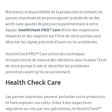
Pays
Pays
Pays
Maintenez la disponibilité de la production en évitant les
pannes imprévues et en prolongeant la durée de vie des
Rue
Rue
Rue
actifs sans ajouter de pression supplémentaire à votre
équipe.
HealthCheck PRO™ Care
utilise des inspections
d’experts et des rapports sur l'état de votre pompe pour
détecter les signes précoces d’usure ou les problèmes.
Ville
Ville
Ville
HealthCheck PRO™ Care utilise des techniques
d’inspection et de mesure des vibrations pour évaluer l’état
Code postal
Code postal
Code postal
de votre pompe à vide et identifier les problèmes
potentiels avant qu’ils ne surviennent.
Demande
Demande
Demande
Health Check Care
Toute question ou demande
Toute question ou demande
Toute question ou demande
Les pannes imprévues peuvent perturber votre production
et faire exploser vos coûts. Grâce à des inspections
régulières sur site par nos spécialistes, le HealthCheck™