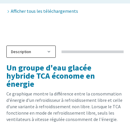
Afficher tous les téléchargements
10 étapes pour une production éco-responsable et
Réduction des émissions de carbone pour une production éco-
Un groupe d'eau glacée
que vous devez savoir
hybride TCA économe en
énergie
En savoir plus
Ce graphique montre la différence entre la consommation
d'énergie d'un refroidisseur à refroidissement libre et celle
d'une variante à refroidissement non libre. Lorsque le TCA
fonctionne en mode de refroidissement libre, seuls les
ventilateurs à vitesse régulée consomment de l'énergie.