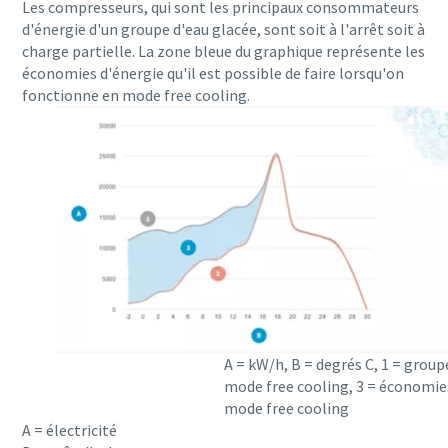
Les compresseurs, qui sont les principaux consommateurs
d'énergie d'un groupe d'eau glacée, sont soit à l'arrêt soit à
charge partielle. La zone bleue du graphique représente les
économies d'énergie qu'il est possible de faire lorsqu'on
fonctionne en mode free cooling.
A = kW/h, B = degrés C, 1 = group
Découvrez nos solutions de traitement des eaux 
mode free cooling, 3 = économie
mode free cooling
Nous proposons une technologie d'air propre qui répond à tou
A = électricité
matière d'aération. Avec une efficacité énergétique élevée et u