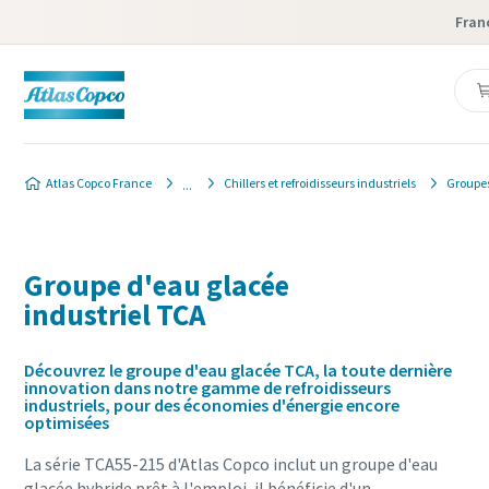
Fran
Atlas Copco France
Chillers et refroidisseurs industriels
Groupes
Groupe d'eau glacée
industriel TCA
Découvrez le groupe d'eau glacée TCA, la toute dernière
innovation dans notre gamme de refroidisseurs
industriels, pour des économies d'énergie encore
optimisées
La série TCA55-215 d'Atlas Copco inclut un groupe d'eau
glacée hybride prêt à l'emploi, il bénéficie d'un