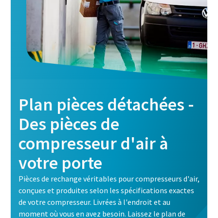
Tuyauterie en acier inoxydable pour les
applications sensibles
Plan pièces détachées -
Vous pouvez désormais vous procurer vos tuyaux en acier
inoxydable pour air comprimé directement auprès d'Atlas
Des pièces de
Copco. Rationalisez votre processus en faisant appel à un
compresseur d'air à
seul fournisseur.
votre porte
En savoir plus sur la tuyauterie en acier inoxydable
Optimisez votre débit d'air avec un contrôleur
Pièces de rechange véritables pour compresseurs d'air,
central
conçues et produites selon les spécifications exactes
L'Optimizer 4.0, notre tout nouveau contrôleur central,
de votre compresseur. Livrées à l'endroit et au
stabilise votre installation et réduit vos coûts
moment où vous en avez besoin. Laissez le plan de