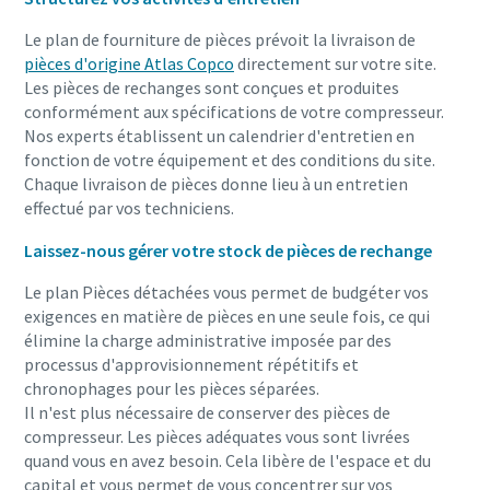
Le plan de fourniture de pièces prévoit la livraison de
pièces d'origine Atlas Copco
directement sur votre site.
10 étapes pour une production éco-
Les pièces de rechanges sont conçues et produites
responsable et plus efficace
conformément aux spécifications de votre compresseur.
Nos experts établissent un calendrier d'entretien en
Réduction des émissions de carbone pour une production
fonction de votre équipement et des conditions du site.
éco-responsable - Tout ce que vous devez savoir
Chaque livraison de pièces donne lieu à un entretien
effectué par vos techniciens.
En savoir plus
Laissez-nous gérer votre stock de pièces de rechange
Le plan Pièces détachées vous permet de budgéter vos
exigences en matière de pièces en une seule fois, ce qui
élimine la charge administrative imposée par des
processus d'approvisionnement répétitifs et
chronophages pour les pièces séparées.
Il n'est plus nécessaire de conserver des pièces de
compresseur. Les pièces adéquates vous sont livrées
quand vous en avez besoin. Cela libère de l'espace et du
capital et vous permet de vous concentrer sur vos