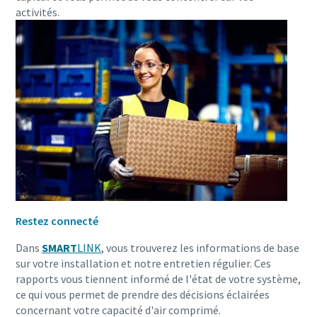
activités.
Découvrez nos solutions de traitement des
eaux usées
Restez connecté
Dans
SMART
LINK
, vous trouverez les informations de base
Nous proposons une technologie d'air propre qui répond à
sur votre installation et notre entretien régulier. Ces
tous vos besoins en matière d'aération. Avec une efficacité
rapports vous tiennent informé de l'état de votre système,
énergétique élevée et un faible coût total de possession.
ce qui vous permet de prendre des décisions éclairées
concernant votre capacité d'air comprimé.