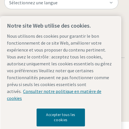
Visitez le site
Notre site Web utilise des cookies.
Nous utilisons des cookies pour garantir le bon
fonctionnement de ce site Web, améliorer votre
expérience et vous proposer du contenu pertinent.
Vous avez le contrôle : acceptez tous les cookies,
autorisez uniquement les cookies essentiels ou gérez
vos préférences Veuillez noter que certaines
fonctionnalités peuvent ne pas fonctionner comme
prévu si seuls les cookies essentiels sont
Mentions légales et politique de confidentialité
activés.
Consulter notre politique en matière de
Gérer les cookies
Accessibilité
Plan du site
cookies
© 2026 Atlas Copco
Accepter tous les
cookies
Découvrez comment le groupe Atlas Copco met en