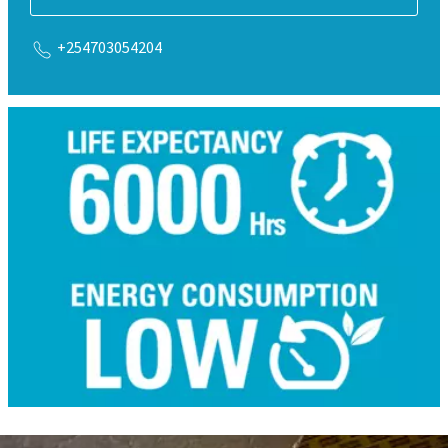
+254703054204
Téléchargez la brochure