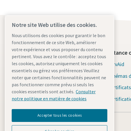
Notre site Web utilise des cookies.
Nous utilisons des cookies pour garantir le bon
fonctionnement de ce site Web, améliorer
votre expérience et vous proposer du contenu
Qui sommes-nous ?
Assistance o
pertinent. Vous avez le contrôle : acceptez tous
les cookies, autorisez uniquement les cookies
Atlas Copco Group
ServAid
essentiels ou gérez vos préférences Veuillez
Industrial Technique
Schémas d
noter que certaines fonctionnalités peuvent ne
pas fonctionner comme prévu si seuls les
Industries
Certificats
cookies essentiels sont activés.
Consulter
Carrières
Certificat
notre politique en matière de cookies
Accepter tous les cookies