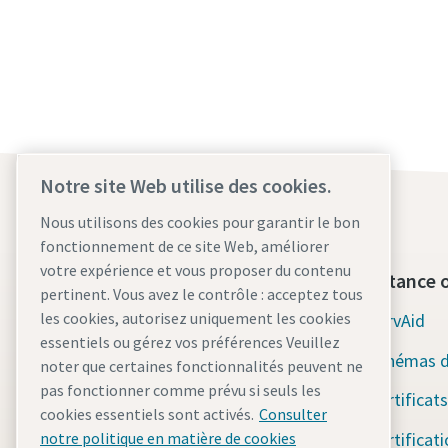
Notre site Web utilise des cookies.
Nous utilisons des cookies pour garantir le bon
fonctionnement de ce site Web, améliorer
votre expérience et vous proposer du contenu
Qui sommes-nous ?
Assistance o
pertinent. Vous avez le contrôle : acceptez tous
les cookies, autorisez uniquement les cookies
Atlas Copco Group
ServAid
essentiels ou gérez vos préférences Veuillez
Industrial Technique
Schémas d
noter que certaines fonctionnalités peuvent ne
pas fonctionner comme prévu si seuls les
Industries
Certificats
cookies essentiels sont activés.
Consulter
Carrières
Certificat
notre politique en matière de cookies