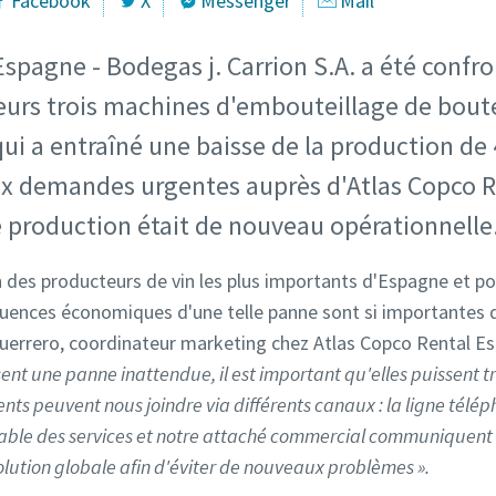
Facebook
X
Messenger
Mail
Espagne - Bodegas j. Carrion S.A. a été conf
eurs trois machines d'embouteillage de boute
i a entraîné une baisse de la production de 
ux demandes urgentes auprès d'Atlas Copco Re
e production était de nouveau opérationnelle
un des producteurs de vin les plus importants d'Espagne et p
quences économiques d'une telle panne sont si importantes 
Guerrero, coordinateur marketing chez Atlas Copco Rental Es
sent une panne inattendue, il est important qu'elles puissent t
ients peuvent nous joindre via différents canaux : la ligne télé
sable des services et notre attaché commercial communiquen
olution globale afin d'éviter de nouveaux problèmes ».