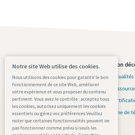
Contactez-nous dès aujourd'hui
Section déc
Notre site Web utilise des cookies.
Assistance d'urgence 24h/24 et
Actualité
Nous utilisons des cookies pour garantir le bon
7j/7
fonctionnement de ce site Web, améliorer
Ressource
votre expérience et vous proposer du contenu
pertinent. Vous avez le contrôle : acceptez tous
Nos services
Certificat
les cookies, autorisez uniquement les cookies
Parc
Zone de t
essentiels ou gérez vos préférences Veuillez
noter que certaines fonctionnalités peuvent ne
Industries
pas fonctionner comme prévu si seuls les