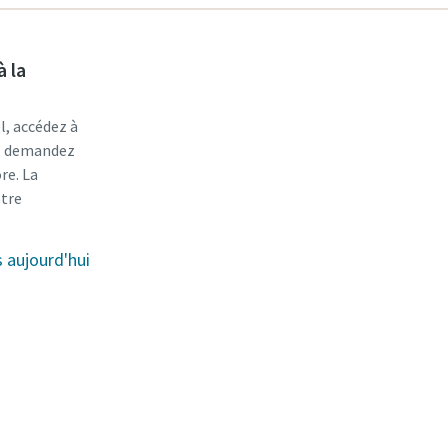
à la
l, accédez à
r, demandez
re. La
otre
aujourd'hui