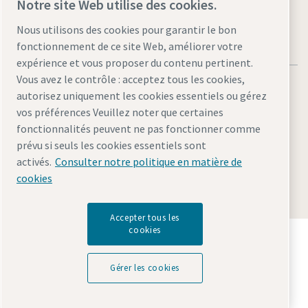
Notre site Web utilise des cookies.
Nous utilisons des cookies pour garantir le bon
fonctionnement de ce site Web, améliorer votre
expérience et vous proposer du contenu pertinent.
Vous avez le contrôle : acceptez tous les cookies,
autorisez uniquement les cookies essentiels ou gérez
vos préférences Veuillez noter que certaines
fonctionnalités peuvent ne pas fonctionner comme
Mentions légales et déclaration de confidentialité
prévu si seuls les cookies essentiels sont
Gérer les cookies
Accessibilité
Plan du site
activés.
Consulter notre politique en matière de
cookies
© 2026 Atlas Copco AB
Accepter tous les
cookies
Découvrez comment le groupe Atlas Copco met en
œuvre une technologie qui transforme l'avenir.
Visitez le site Web Atlas Copco Group
Gérer les cookies
Membre Atlas Copco Group