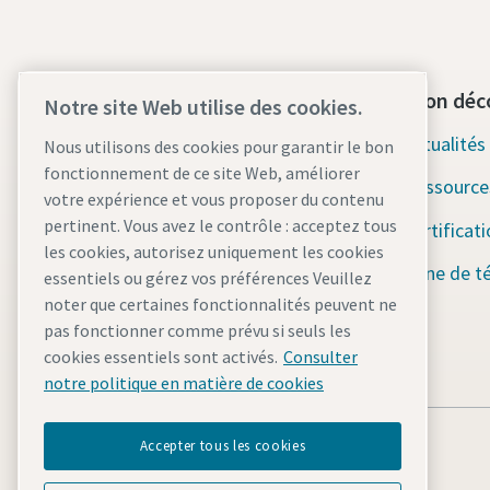
Contactez-nous dès aujourd'hui
Section déc
Notre site Web utilise des cookies.
Assistance d'urgence 24h/24 et
Actualité
Nous utilisons des cookies pour garantir le bon
7j/7
fonctionnement de ce site Web, améliorer
Ressource
votre expérience et vous proposer du contenu
Nos services
pertinent. Vous avez le contrôle : acceptez tous
Certificat
les cookies, autorisez uniquement les cookies
Parc
Zone de t
essentiels ou gérez vos préférences Veuillez
noter que certaines fonctionnalités peuvent ne
Industries
pas fonctionner comme prévu si seuls les
Pourquoi la location ?
cookies essentiels sont activés.
Consulter
notre politique en matière de cookies
Accepter tous les cookies