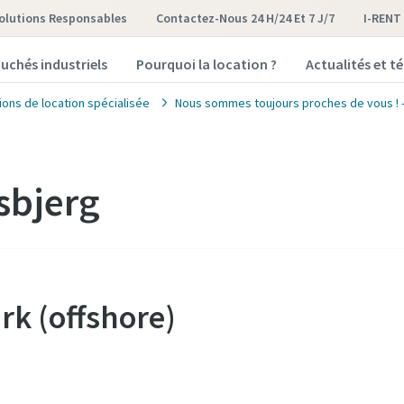
olutions Responsables
Contactez-Nous 24 H/24 Et 7 J/7
I-RENT
uchés industriels
Pourquoi la location ?
Actualités et 
ions de location spécialisée
Nous sommes toujours proches de vous ! - 
sbjerg
rk (offshore)