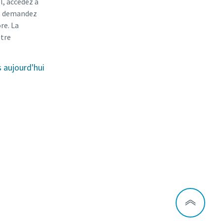
l, accédez à
r, demandez
re. La
otre
aujourd'hui