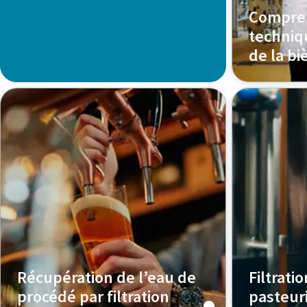
Compren
techniqu
de la bi
Découvrez 
techniques 
peuvent amé
stabilité et
aidant à ét
en toute c
Récupération de l’eau de
Filtratio
procédé par filtration
pasteuri