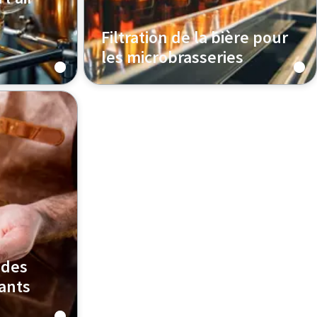
Filtration de la bière pour
les microbrasseries
tration
Découvrez comment la filtration
ération du
de la bière aide les microbrasseries
nation et
à maintenir la qualité, à garantir la
tir une
sécurité microbiologique et à
 lot
favoriser une production efficace et
cohérente, du brassage à la
bouteille.
 des
ants