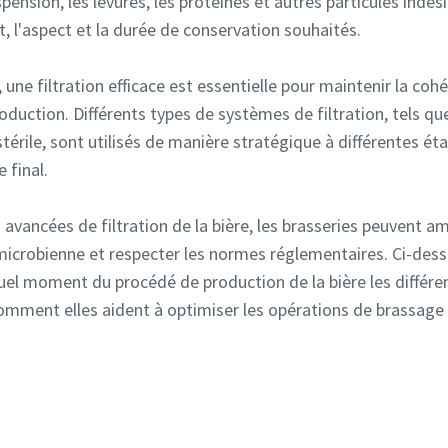
pension, les levures, les protéines et autres particules indési
J'ai lu et j'accepte la politique de confidentialité
J'ai lu et j'accepte la politique de confidentialité
t, l'aspect et la durée de conservation souhaités.
ne filtration efficace est essentielle pour maintenir la cohére
uction. Différents types de systèmes de filtration, tels que la
 stérile, sont utilisés de manière stratégique à différentes 
ication Anti-Robot
ication Anti-Robot
e final.
Cliquez ici pour vérifier
Cliquez ici pour vérifier
Friendly
Friendly
Captcha ⇗
Captcha ⇗
avancées de filtration de la bière, les brasseries peuvent am
é microbienne et respecter les normes réglementaires. Ci-des
el moment du procédé de production de la bière les différent
comment elles aident à optimiser les opérations de brassage 