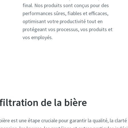
final. Nos produits sont conçus pour des
performances sûres, fiables et efficaces,
optimisant votre productivité tout en
protégeant vos processus, vos produits et
ions supplémentaires
ions supplémentaires
vos employés.
iltration de la bière
En soumettant cette demande, vous permettez à Atlas Copco de
En soumettant cette demande, vous permettez à Atlas Copco de
contacter grâce aux informations recueillies. Vous trouverez plus
contacter grâce aux informations recueillies. Vous trouverez plus
d'informations dans notre politique de confidentialité.
d'informations dans notre politique de confidentialité.
ière est une étape cruciale pour garantir la qualité, la clarté e