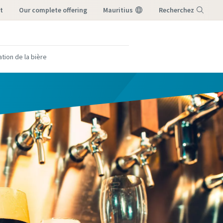
t
our complete offering
Mauritius
Recherchez
Menu
ation de la bière
ries de
ries de