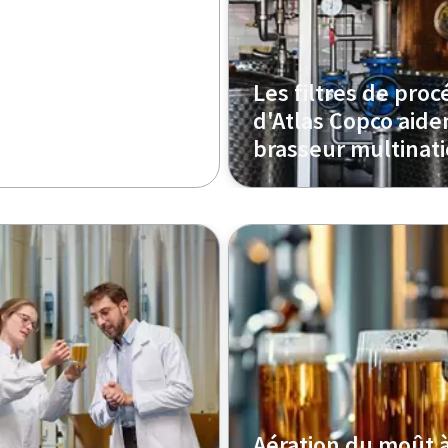
Les filtres de pro
d'Atlas Copco aide
brasseur multinati
Aération du moût à 