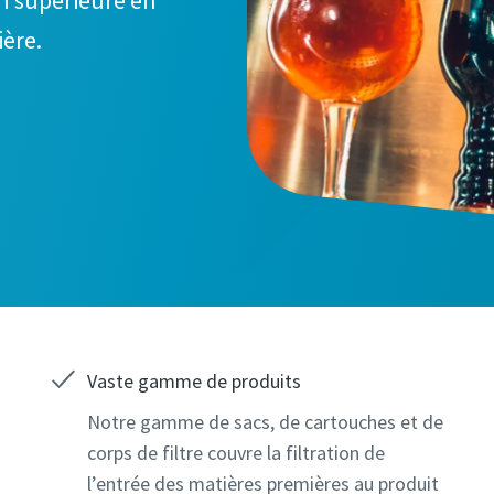
on supérieure en
esoins.
esoins.
ière.
amps signalés par un (*) sont obligatoires
amps signalés par un (*) sont obligatoires
Vaste gamme de produits
ons personnelles
ons personnelles
Notre gamme de sacs, de cartouches et de
corps de filtre couvre la filtration de
l’entrée des matières premières au produit