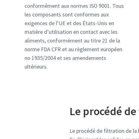
conformément aux normes ISO 9001. Tous
les composants sont conformes aux
E-mail
E-mail
exigences de l’UE et des États-Unis en
matière d’utilisation en contact avec les
Informat
Informat
aliments, conformément au titre 21 de la
norme FDA CFR et au règlement européen
Société
Société
no 1935/2004 et ses amendements
ultérieurs.
Pays
Pays
Le procédé de f
Le procédé de filtration de la b