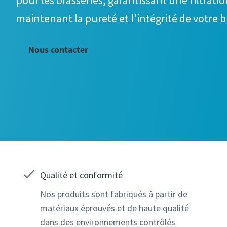
pour les brasseries, garantissant une filtrati
discuter de vos b
discuter de vos b
maintenant la pureté et l'intégrité de votre b
Nous contacter
Tous les ch
Tous les ch
Qualité et conformité
Informati
Informati
Nos produits sont fabriqués à partir de
matériaux éprouvés et de haute qualité
Nom
Nom
dans des environnements contrôlés