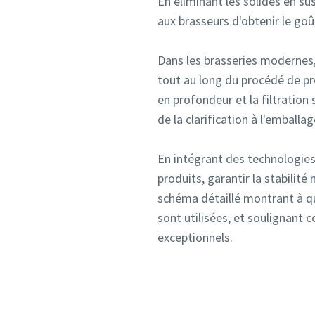
En éliminant les solides en sus
aux brasseurs d'obtenir le goû
Dans les brasseries modernes, u
Valider
Valider
tout au long du procédé de prod
en profondeur et la filtration
Vérif
Vérif
de la clarification à l'emballag
En intégrant des technologies 
produits, garantir la stabilit
schéma détaillé montrant à qu
sont utilisées, et soulignant 
exceptionnels.