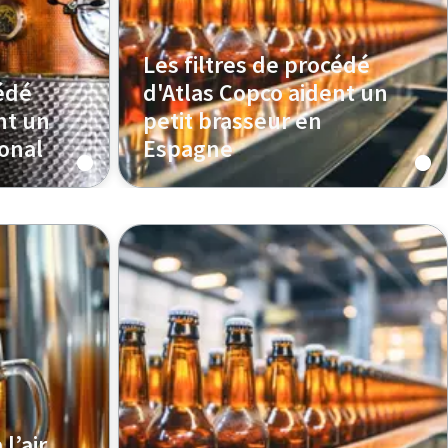
Les filtres de procédé
cédé
d'Atlas Copco aident un
nt un
petit brasseur en
onal
Espagne
l’air