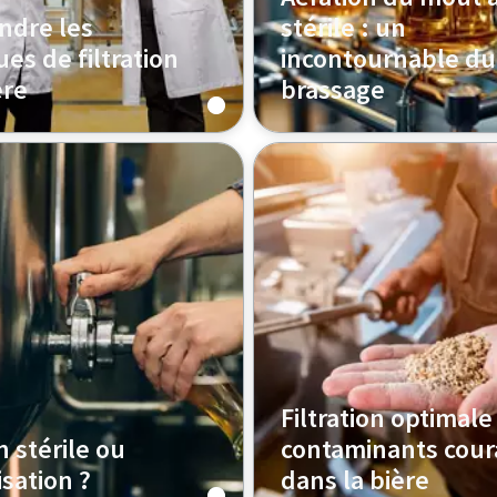
dre les
stérile : un
es de filtration
incontournable du
ère
brassage
comment les bonnes
Découvrez comment la fil
de filtration de la bière
de l’air stérile protège l’a
liorer la clarté, la
moût, prévient la contami
 le goût, tout en vous
aide les brasseurs à garan
endre votre production
bière propre et homogène,
onfiance
après lot.
Filtration optimale
n stérile ou
contaminants cour
sation ?
dans la bière