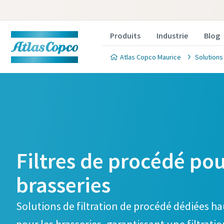
Produits
Industrie
Blog
Atlas Copco Maurice
Solutions
Formulai
Formulai
filtrati
filtrati
Filtres de procédé pou
brasseries
Vous souhaitez en
Vous souhaitez en
solutions de filt
solutions de filt
Solutions de filtration de procédé dédiées h
à gérer votre app
à gérer votre app
ci-dessous. L'un 
ci-dessous. L'un 