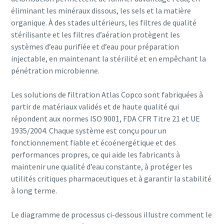
vous contacter grâce aux
éliminant les minéraux dissous, les sels et la matière
informations recueillies. Vous
organique. À des stades ultérieurs, les filtres de qualité
trouverez plus d'informations
10 étapes pour une production éco-
stérilisante et les filtres d’aération protègent les
dans notre politique de
responsable et plus efficace
systèmes d’eau purifiée et d’eau pour préparation
confidentialité.
injectable, en maintenant la stérilité et en empêchant la
Réduction des émissions de carbone pour une production
pénétration microbienne.
J'ai lu et j'accepte la
éco-responsable - Tout ce que vous devez savoir
politique de confidentialité
Les solutions de filtration Atlas Copco sont fabriquées à
En savoir plus
partir de matériaux validés et de haute qualité qui
répondent aux normes ISO 9001, FDA CFR Titre 21 et UE
Valider
1935/2004. Chaque système est conçu pour un
fonctionnement fiable et écoénergétique et des
performances propres, ce qui aide les fabricants à
Vérification Anti-Robot
maintenir une qualité d’eau constante, à protéger les
Cliquez ici pour vérifier
utilités critiques pharmaceutiques et à garantir la stabilité
Friendly
Captcha ⇗
à long terme.
Le diagramme de processus ci-dessous illustre comment le