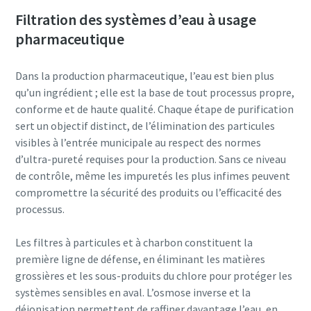
Filtration des systèmes d’eau à usage
Informations personnelles
pharmaceutique
Nom
Dans la production pharmaceutique, l’eau est bien plus
qu’un ingrédient ; elle est la base de tout processus propre,
conforme et de haute qualité. Chaque étape de purification
E-mail
sert un objectif distinct, de l’élimination des particules
visibles à l’entrée municipale au respect des normes
Informations supplémentaires
d’ultra-pureté requises pour la production. Sans ce niveau
de contrôle, même les impuretés les plus infimes peuvent
compromettre la sécurité des produits ou l’efficacité des
Société
processus.
Les filtres à particules et à charbon constituent la
Pays
première ligne de défense, en éliminant les matières
grossières et les sous-produits du chlore pour protéger les
En soumettant cette demande,
systèmes sensibles en aval. L’osmose inverse et la
vous permettez à Atlas Copco de
déionisation permettent de raffiner davantage l’eau, en