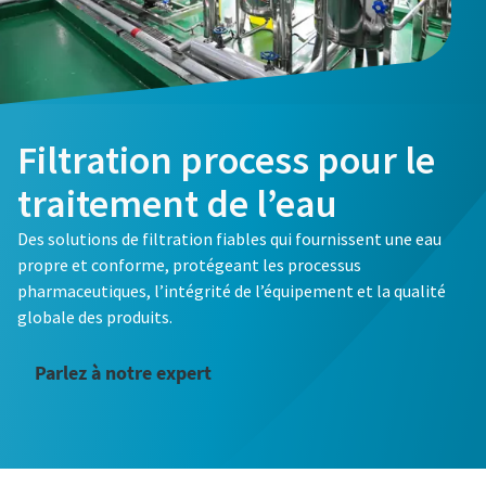
Filtration process pour le
traitement de l’eau
Vous souhaitez en savoir plus sur la façon dont nos
solutions de filtration de procédé peuvent vous aider à
Des solutions de filtration fiables qui fournissent une eau
gérer votre application ?Remplissez le formulaire ci-
propre et conforme, protégeant les processus
dessous. L'un de nos experts vous contactera pour
pharmaceutiques, l’intégrité de l’équipement et la qualité
globale des produits.
discuter de vos besoins.
Parlez à notre expert
Tous les champs signalés par un (*) sont
obligatoires