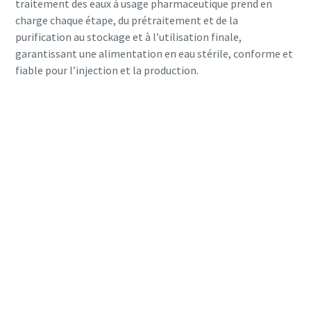
traitement des eaux à usage pharmaceutique prend en
charge chaque étape, du prétraitement et de la
purification au stockage et à l’utilisation finale,
garantissant une alimentation en eau stérile, conforme et
fiable pour l’injection et la production.
Tout ce que vous devez savoir sur votre
processus de transport pneumatique
Découvrez comment créer un processus de transport
pneumatique plus efficace.
En savoir plus