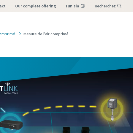
act
our complete offering
Tunisia
Recherchez
Menu
 comprimé
Mesure de l'air comprimé