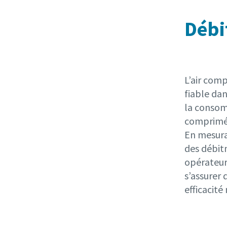
Débi
L’air comp
fiable da
la consom
comprimé 
En mesura
des débitm
opérateur
s’assurer
efficacité