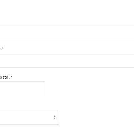
é
*
ostal
*