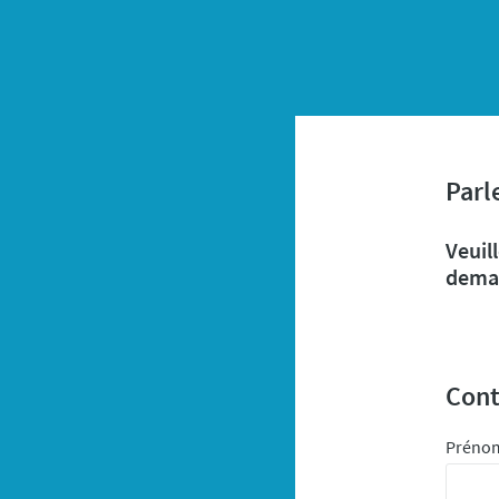
Parl
Veuil
deman
Cont
Préno