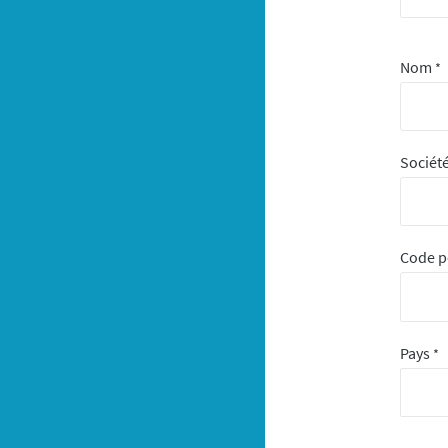
Nom
*
Sociét
Code p
Pays
*