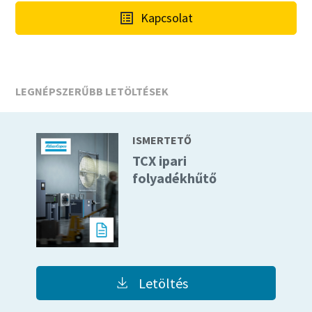
Kapcsolat
LEGNÉPSZERŰBB LETÖLTÉSEK
ISMERTETŐ
TCX ipari
folyadékhűtő
Letöltés