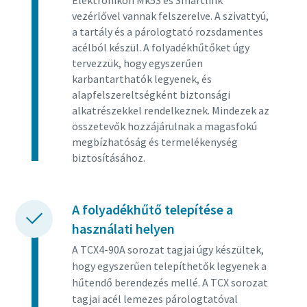
Elektronikon Mk5S és Smartlink
vezérlővel vannak felszerelve. A szivattyú,
a tartály és a párologtató rozsdamentes
acélból készül. A folyadékhűtőket úgy
tervezzük, hogy egyszerűen
karbantarthatók legyenek, és
alapfelszereltségként biztonsági
alkatrészekkel rendelkeznek. Mindezek az
összetevők hozzájárulnak a magasfokú
megbízhatóság és termelékenység
biztosításához.
A folyadékhűtő telepítése a
használati helyen
A TCX4-90A sorozat tagjai úgy készültek,
hogy egyszerűen telepíthetők legyenek a
hűtendő berendezés mellé. A TCX sorozat
tagjai acél lemezes párologtatóval