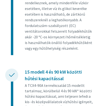
rendelkeznek, amely mindenféle vízkör
esetében, illetve víz és glikol keveréke
esetében is használható, de zártkörű
rendszereknél a leghatékonyabb. A
fordulatszám-szabályzott (EC)
ventilátorokkal felszerelt folyadékhűtők
akár -20 °C-os környezeti hőmérsékletig
is használhatók önálló folyadékhűtőként
vagy egy hűtőhelyiség részeként.
15 modell 4 és 90 kW közötti
hűtési kapacitással
A TCX4-90A termékcsalád 15 modellt
tartalmaz, körülbelül 4 és 90 kW* közötti
hűtési kapacitással, ami teljesen lefedi a
kis- és középvállalatok vízhűtési igényeit,