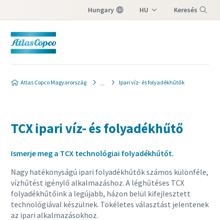
Hungary
HU
Keresés
EN
Menü
Atlas Copco Magyarország
Ipari víz- és folyadékhűtők
TCX ipari víz- és folyadékhűtő
Ismerje meg a TCX technológiai folyadékhűtőt.
Nagy hatékonyságú ipari folyadékhűtők számos különféle,
vízhűtést igénylő alkalmazáshoz. A léghűtéses TCX
folyadékhűtőink a legújabb, házon belül kifejlesztett
technológiával készülnek. Tökéletes választást jelentenek
az ipari alkalmazásokhoz.