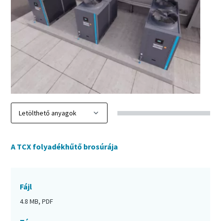
A TCX folyadékhűtő brosúrája
Fájl
4.8 MB, PDF