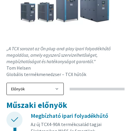
„A TCX sorozat az Ön plug-and-play ipari folyadékhűtő
megoldása, amely egyszerű szervizelhetőséget,
megbízhatóságot és hatékonyságot garantál.”
Tom Helsen
Globális termékmenedzser – TCX hűtők
Műszaki előnyök
Megbízható ipari folyadékhűtő
Az új TCX4-90A termékcsalád tagjai