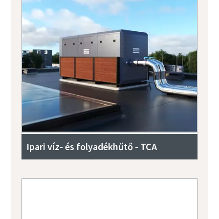
Ipari víz- és folyadékhűtő - TCA