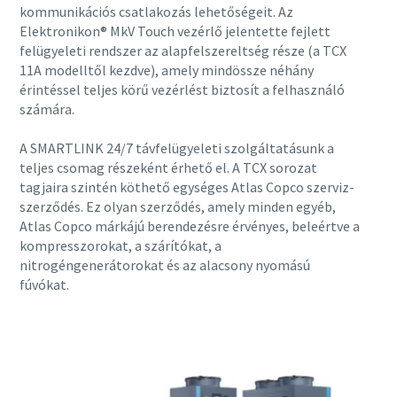
kommunikációs csatlakozás lehetőségeit. Az
Elektronikon® MkV Touch vezérlő jelentette fejlett
felügyeleti rendszer az alapfelszereltség része (a TCX
11A modelltől kezdve), amely mindössze néhány
érintéssel teljes körű vezérlést biztosít a felhasználó
számára.
A SMARTLINK 24/7 távfelügyeleti szolgáltatásunk a
teljes csomag részeként érhető el. A TCX sorozat
tagjaira szintén köthető egységes Atlas Copco szerviz-
szerződés. Ez olyan szerződés, amely minden egyéb,
Atlas Copco márkájú berendezésre érvényes, beleértve a
kompresszorokat, a szárítókat, a
nitrogéngenerátorokat és az alacsony nyomású
Minden, amit a pneumatikus szállítás
fúvókat.
folyamatáról tudnia kell
Fedezze fel, hogyan teheti még hatékonyabbá a
pneumatikus szállítás folyamatát.
Részletek