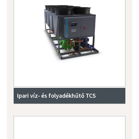
Ipari víz- és folyadékhűtő TCS