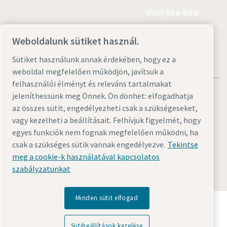
Visit the site
Weboldalunk sütiket használ.
Sütiket használunk annak érdekében, hogy ez a
weboldal megfelelően működjön, javítsuk a
felhasználói élményt és releváns tartalmakat
jeleníthessünk meg Önnek. Ön dönhet: elfogadhatja
az összes sütit, engedélyezheti csak a szükségeseket,
vagy kezelheti a beállításait. Felhívjuk figyelmét, hogy
Jogi és adatvédelmi nyilatkozatok
Sütibeállítások kezelése
egyes funkciók nem fognak megfelelően működni, ha
csak a szükséges sütik vannak engedélyezve.
Tekintse
Hozzáférés
Oldaltérkép
meg a cookie-k használatával kapcsolatos
© 2026 Atlas Copco Hungary Kft.
szabályzatunkat
Minden sütit elfogad
Fedezze fel, hogyan teszi lehetővé az Atlas Copco
Group a jövőt átalakító technológiát.
Sütibeállítások kezelése