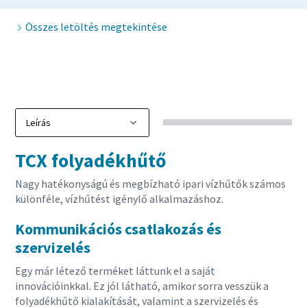
Összes letöltés megtekintése
10 lépés a zöldebb és hatékonyabb gyártás
érdekében
Karboncsökkentés a zöld gyártás érdekében – minden,
amit tudnia kell
Részletek
TCX folyadékhűtő
Nagy hatékonyságú és megbízható ipari vízhűtők számos
különféle, vízhűtést igénylő alkalmazáshoz.
Kommunikációs csatlakozás és
szervizelés
Egy már létező terméket láttunk el a saját
innovációinkkal. Ez jól látható, amikor sorra vesszük a
folyadékhűtő kialakítását, valamint a szervizelés és