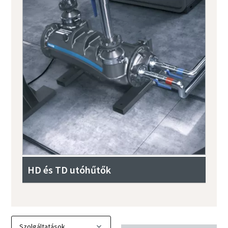
HD és TD utóhűtők