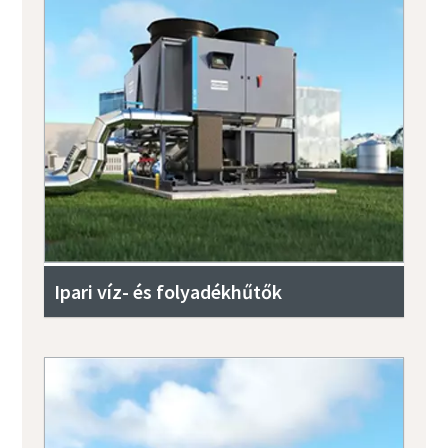
Ipari víz- és folyadékhűtők