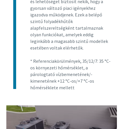
és lehetőséget biztosít nekik, hogy a
gyorsan változó piaci igényekhez
igazodva működjenek. Ezek a belépő
szintű folyadékhűtők
alapfelszereltségként tartalmaznak
olyan funkciókat, amelyek eddig
leginkább a magasabb szintű modellek
esetében voltak elérhetők.
* Referenciakörülmények, 35/12/7: 35 °C-
os környezeti hőmérséklet, a
párologtató vízbemenetének/-
kimenetének +12 °C-os/+7 °C-os
hőmérséklete mellett