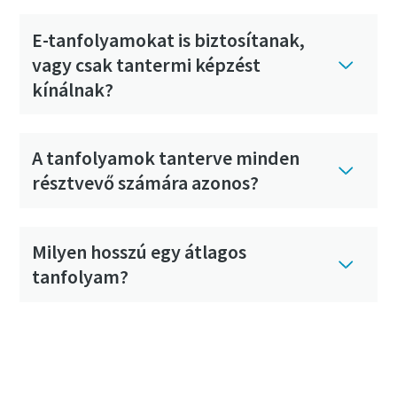
E-tanfolyamokat is biztosítanak,
vagy csak tantermi képzést
kínálnak?
A tanfolyamok tanterve minden
résztvevő számára azonos?
Milyen hosszú egy átlagos
tanfolyam?
További kérdései vannak? Tekintse meg a
GYIK részt