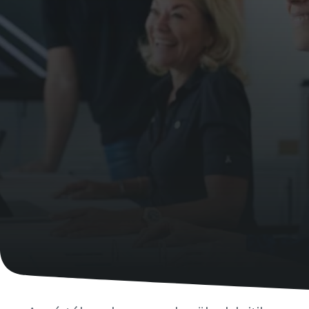
Eljött a kalibrálás ideje?
Biztosítsa a minőséget és csökkentse a hibák számát
szerszámkalibrálással és akkreditált minőségbiztosítási
kalibrálással.​