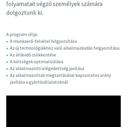
folyamatait végző személyek számára
dolgoztunk ki.
A program célja:
A munkaerő-felvétel felgyorsítása
Az új technológiákhoz való alkalmazkodás felgyorsítása
Az állásidő csökkentése
A költségek optimalizálása
Az alkalmazotti elégedettség javítása
Az alkalmazottak megtartásával kapcsolatos arány
javítása a gyártóvállalatoknál.