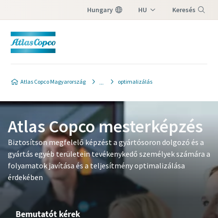
Hungary
HU
Keresés
EN
Menü
Atlas Copco Magyarország
optimalizálás
Atlas Copco mesterképzés
Biztosítson megfelelő képzést a gyártósoron dolgozó és a
gyártás egyéb területein tevékenykedő személyek számára a
folyamatok javítása és a teljesítmény optimalizálása
érdekében
Bemutatót kérek