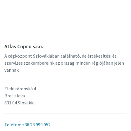
Atlas Copco s.r.o.
A cégközpont Szlovákiában található, de értékesítési és
szervizes szakembereink az ország minden régiójában jelen
vannak.
Elektrárenská 4
Bratislava
831 04 Slovakia
Telefon: +36 23 999 052