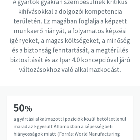
A gyártók gyakran szembesülnek kritikus
Kalibráltassa szerszámait megfelelő módon
kihívásokkal a dolgozói kompetencia
most!
területén. Ez magában foglalja a képzett
munkaerő hiányát, a folyamatos képzési
igényeket, a magas költségeket, a minőség
és a biztonság fenntartását, a megtérülés
biztosítását és az Ipar 4.0 koncepcióval járó
változásokhoz való alkalmazkodást.
50
%
a gyártási alkalmazotti pozíciók közül betöltetlenül
marad az Egyesült Államokban a képességbeli
hiányosságok miatt (Forrás: World Manufacturing