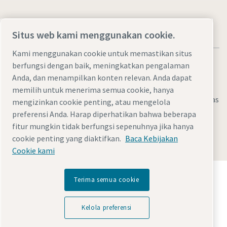
Situs web kami menggunakan cookie.
Kami menggunakan cookie untuk memastikan situs
berfungsi dengan baik, meningkatkan pengalaman
Anda, dan menampilkan konten relevan. Anda dapat
memilih untuk menerima semua cookie, hanya
Pemberitahuan Legal & Privasi
Kelola preferensi
Aksesibilitas
mengizinkan cookie penting, atau mengelola
preferensi Anda. Harap diperhatikan bahwa beberapa
Peta situs
fitur mungkin tidak berfungsi sepenuhnya jika hanya
© 2026 Atlas Copco AB
cookie penting yang diaktifkan.
Baca Kebijakan
Cookie kami
Temukan bagaimana Atlas Copco Group
Terima semua cookie
memungkinkan teknologi yang mengubah masa
depan.
Kelola preferensi
Kunjungi situs web Atlas Copco Group