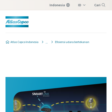
Indonesia
ID
Cari
EN
Menu
Atlas Copco Indonesia
Efisiensi udara bertekanan