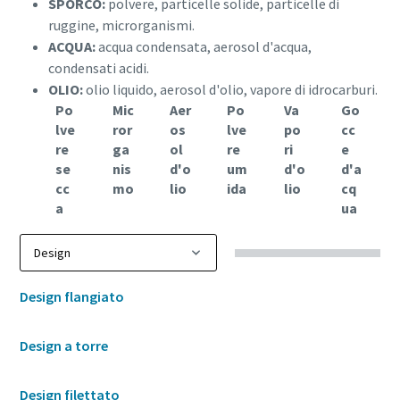
SPORCO:
polvere, particelle solide, particelle di
ruggine, microrganismi.
ACQUA:
acqua condensata, aerosol d'acqua,
condensati acidi.
OLIO:
olio liquido, aerosol d'olio, vapore di idrocarburi.
Po
Mic
Aer
Po
Va
Go
lve
ror
os
lve
po
cc
re
ga
ol
re
ri
e
se
nis
d'o
um
d'o
d'a
cc
mo
lio
ida
lio
cq
a
ua
Design flangiato
Design a torre
Design filettato