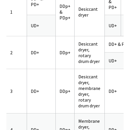
&
PD+
Q
DDp+
PD+
Desiccant
1
&
dryer
PDp+
UD+
UD+
Q
Desiccant
DD+ & PD+
dryer,
2
DD+
DDp+
rotary
UD+
drum dryer
Desiccant
dryer,
membrane
3
DD+
DDp+
DD+
dryer,
rotary
drum dryer
Membrane
dryer,
4
DD+
DDp+
DD+