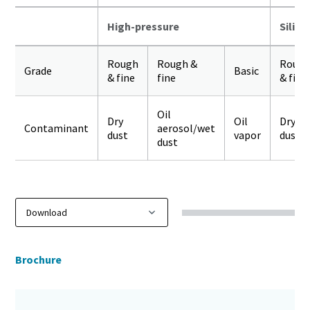
High-pressure
Silico
Rough
Rough &
Roug
Grade
Basic
& fine
fine
& fine
Oil
Dry
Oil
Dry
Contaminant
aerosol/wet
dust
vapor
dust
dust
Brochure