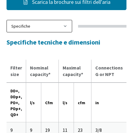
Scarica la brochure sui filtri dell'aria
Specifiche tecniche e dimensioni
Filter
Nominal
Maximal
Connections
size
capacity*
capacity*
G or NPT
DD+,
DDp+,
PD+,
l/s
Cfm
l/s
cfm
in
PDp+,
QD+
9
9
19
11
23
3/8