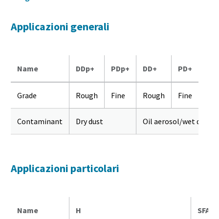
Applicazioni generali
Name
DDp+
PDp+
DD+
PD+
UD
Grade
Rough
Fine
Rough
Fine
Ult
Contaminant
Dry dust
Oil aerosol/wet dust
Applicazioni particolari
Name
H
SFA