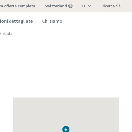
tra offerta completa
Switzerland
IT
Ricerca
DE
ioni dettagliate
Chi siamo
Menu
FR
 Kolkata