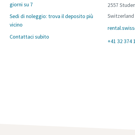
giorni su 7
2557 Stude
Switzerland
Sedi di noleggio: trova il deposito più
vicino
rental.swis
Contattaci subito
+41 32 374 