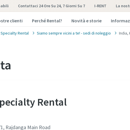
abili
Contattaci 24 Ore Su 24, 7 Giorni Su 7
I-RENT
la nos
stre clienti
Perché Rental?
Novità e storie
Informaz
 Specialty Rental
Siamo sempre vicini a te! - sedi di noleggio
India,
ata
Specialty Rental
58/1, Rajdanga Main Road