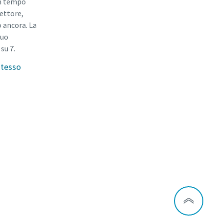
in tempo
settore,
o ancora. La
tuo
su 7.
stesso