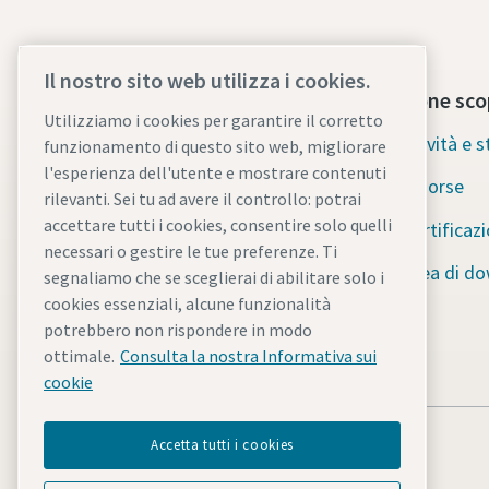
Il nostro sito web utilizza i cookies.
Contattaci subito
Sezione sco
Utilizziamo i cookies per garantire il corretto
Supporto di emergenza 24 ore su
Novità e s
funzionamento di questo sito web, migliorare
24, 7 giorni su 7
l'esperienza dell'utente e mostrare contenuti
Risorse
rilevanti. Sei tu ad avere il controllo: potrai
I nostri servizi
accettare tutti i cookies, consentire solo quelli
Certificaz
necessari o gestire le tue preferenze. Ti
Flotta
Area di d
segnaliamo che se sceglierai di abilitare solo i
cookies essenziali, alcune funzionalità
Settore industriale
potrebbero non rispondere in modo
Perché il noleggio?
ottimale.
Consulta la nostra Informativa sui
cookie
Accetta tutti i cookies