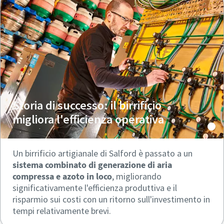
Storia di successo: il birrificio
migliora l'efficienza operativa
Un birrificio artigianale di Salford è passato a un
sistema combinato di generazione di aria
Tutto ciò che devi sapere sul tuo processo di
compressa e azoto in loco
, migliorando
trasporto pneumatico
significativamente l'efficienza produttiva e il
risparmio sui costi con un ritorno sull'investimento in
Scopri come creare un processo di trasporto pneumatico
tempi relativamente brevi.
più efficiente.