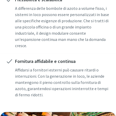
A differenza delle bombole di azoto a volume fisso, i
sistemi in loco possono essere personalizzati in base
10 passaggi verso una produzione più
alle specifiche esigenze di produzione. Che si tratti di
ecologica ed efficiente
una piccola officina o di un grande impianto
industriale, il design modulare consente
Riduzione delle emissioni di carbonio per una produzione
un'espansione continua man mano che la domanda
ecologica: tutto quello che c'è da sapere
cresce.
Per saperne di più
Fornitura affidabile e continua
Affidarsi a fornitori esterni può causare ritardi o
interruzioni. Con la generazione in loco, le aziende
mantengono il pieno controllo sulla fornitura di
azoto, garantendosi operazioni ininterrotte e tempi
di fermo ridotti.