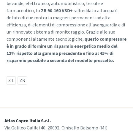
bevande, elettronico, automobilistico, tessile e
farmaceutico, lo
ZR 90-160 VSD+
raffreddato ad acqua è
dotato di due motori a magneti permanenti ad alta
10 passaggi verso una produzione più
efficienza, di elementi di compressione all'avanguardia e di
ecologica ed efficiente
un rinnovato sistema di monitoraggio. Grazie alle sue
componenti altamente tecnologiche,
questo compressore
Riduzione delle emissioni di carbonio per una produzione
è in grado di fornire un risparmio energetico medio del
ecologica: tutto quello che c'è da sapere
12% rispetto alla gamma precedente e fino al 45% di
risparmio possibile a seconda del modello prescelto.
Per saperne di più
ZT
ZR
Atlas Copco Italia S.r.l.
Via Galileo Galilei 40, 20092, Cinisello Balsamo (MI)