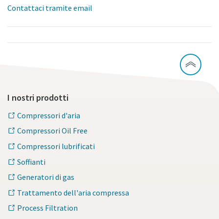
Contattaci tramite email
I nostri prodotti
Compressori d'aria
Compressori Oil Free
Compressori lubrificati
Soffianti
Tutto ciò che devi sapere sul tuo processo di
Generatori di gas
trasporto pneumatico
Trattamento dell'aria compressa
Scopri come creare un processo di trasporto pneumatico
Process Filtration
più efficiente.