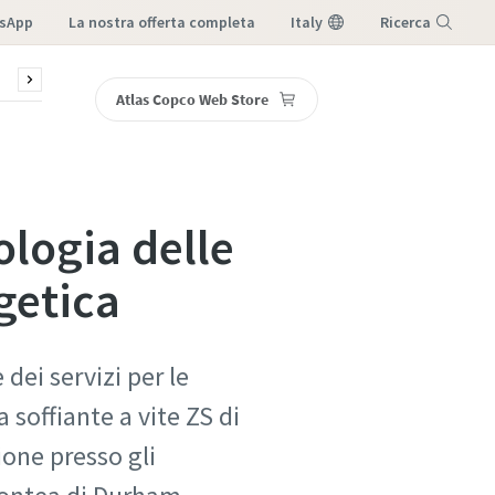
sApp
la nostra offerta completa
Italy
Ricerca
sori
Blog
Webinar
Assistenza e ricambi
DGM, Ster
Atlas Copco Web Store
Menu
ologia delle
rgetica
ei servizi per le
 soffiante a vite ZS di
ione presso gli