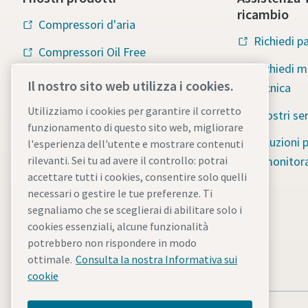
ricambio
Compressori d'aria
Richiedi pa
Compressori Oil Free
Richiedi 
Compressori lubrificati
Il nostro sito web utilizza i cookies.
tecnica
Soffianti
Utilizziamo i cookies per garantire il corretto
I nostri ser
funzionamento di questo sito web, migliorare
Generatori di gas
Soluzioni 
l'esperienza dell'utente e mostrare contenuti
Trattamento dell'aria compressa
e monitor
rilevanti. Sei tu ad avere il controllo: potrai
accettare tutti i cookies, consentire solo quelli
Process Filtration
necessari o gestire le tue preferenze. Ti
segnaliamo che se sceglierai di abilitare solo i
cookies essenziali, alcune funzionalità
potrebbero non rispondere in modo
ottimale.
Consulta la nostra Informativa sui
cookie