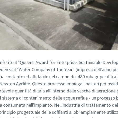
conferito il "Queens Award for Enterprise: Sustainable Devel
cedenza il "Water Company of the Year" (impresa dell'anno per
aria costante ed affidabile nel campo dei 480 mbagr per il t
 Newton Aycliffe. Questo processo impiega i batteri per ossida
otevole quantità di aria all'interno delle vasche di aerazione
nel sistema di contenimento delle acque reflue - un processo
gia consumata nell'impianto. Nell'industria di trattamento de
principio progettuale delle soffianti a lobi ampiamente utili