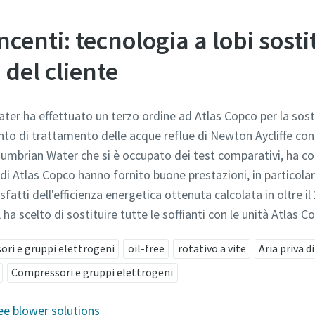
ncenti: tecnologia a lobi sosti
 del cliente
r ha effettuato un terzo ordine ad Atlas Copco per la sostit
nto di trattamento delle acque reflue di Newton Aycliffe con a
rthumbrian Water che si è occupato dei test comparativi, ha 
S di Atlas Copco hanno fornito buone prestazioni, in particola
fatti dell'efficienza energetica ottenuta calcolata in oltre i
 ha scelto di sostituire tutte le soffianti con le unità Atlas C
ri e gruppi elettrogeni
oil-free
rotativo a vite
Aria priva di
Compressori e gruppi elettrogeni
ee blower solutions