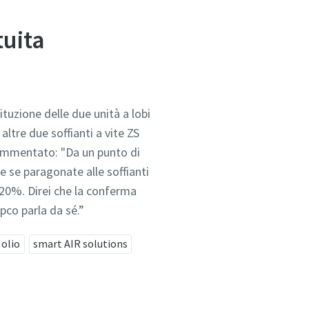
tuita
uzione delle due unità a lobi
ltre due soffianti a vite ZS
commentato: "Da un punto di
re se paragonate alle soffianti
l 20%. Direi che la conferma
opco parla da sé.”
 olio
smart AIR solutions