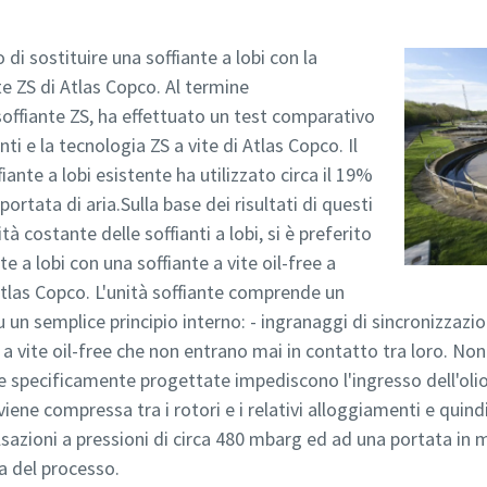
i sostituire una soffiante a lobi con la
te ZS di Atlas Copco. Al termine
 soffiante ZS, ha effettuato un test comparativo
enti e la tecnologia ZS a vite di Atlas Copco. Il
fiante a lobi esistente ha utilizzato circa il 19%
portata di aria.Sulla base dei risultati di questi
ità costante delle soffianti a lobi, si è preferito
e a lobi con una soffiante a vite oil-free a
tlas Copco. L'unità soffiante comprende un
un semplice principio interno: - ingranaggi di sincronizzaz
 a vite oil-free che non entrano mai in contatto tra loro. Non 
 specificamente progettate impediscono l'ingresso dell'olio 
iene compressa tra i rotori e i relativi alloggiamenti e quind
lsazioni a pressioni di circa 480 mbarg ed ad una portata in
a del processo.