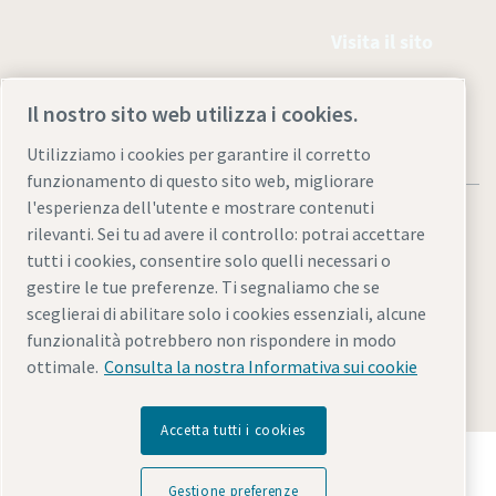
Visita il sito
Il nostro sito web utilizza i cookies.
Utilizziamo i cookies per garantire il corretto
funzionamento di questo sito web, migliorare
l'esperienza dell'utente e mostrare contenuti
rilevanti. Sei tu ad avere il controllo: potrai accettare
tutti i cookies, consentire solo quelli necessari o
gestire le tue preferenze. Ti segnaliamo che se
Informativa sulla privacy e note legali
sceglierai di abilitare solo i cookies essenziali, alcune
Gestione preferenze cookies
Accessibilità
Mappa del sito
funzionalità potrebbero non rispondere in modo
ottimale.
Consulta la nostra Informativa sui cookie
© 2026 Atlas Copco Italia S.r.l.
Accetta tutti i cookies
Scopri come Atlas Copco Group promuove la
tecnologia che trasforma il futuro.
Gestione preferenze