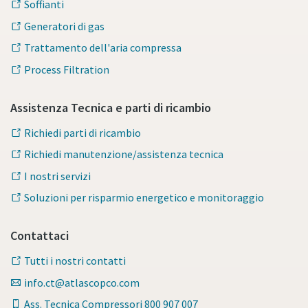
Soffianti
Generatori di gas
Trattamento dell'aria compressa
Process Filtration
Assistenza Tecnica e parti di ricambio
Richiedi parti di ricambio
Richiedi manutenzione/assistenza tecnica
I nostri servizi
Soluzioni per risparmio energetico e monitoraggio
Contattaci
Tutto ciò che devi sapere sul tuo processo di
trasporto pneumatico
Tutti i nostri contatti
info.ct@atlascopco.com
Scopri come creare un processo di trasporto pneumatico
più efficiente.
Ass. Tecnica Compressori 800 907 007