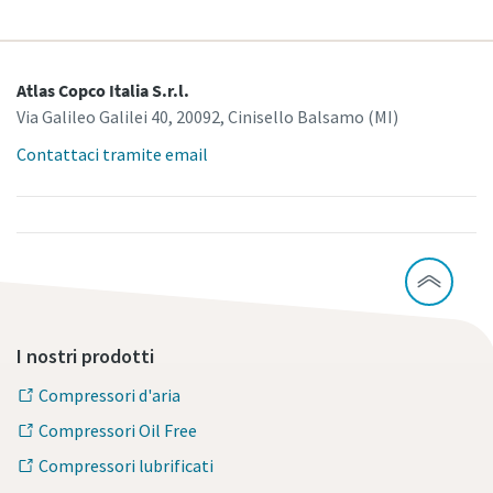
10 passaggi verso una produzione più
Atlas Copco Italia S.r.l.
ecologica ed efficiente
Via Galileo Galilei 40, 20092, Cinisello Balsamo (MI)
Riduzione delle emissioni di carbonio per una produzione
Contattaci tramite email
ecologica: tutto quello che c'è da sapere
Per saperne di più
I nostri prodotti
Compressori d'aria
Compressori Oil Free
Compressori lubrificati