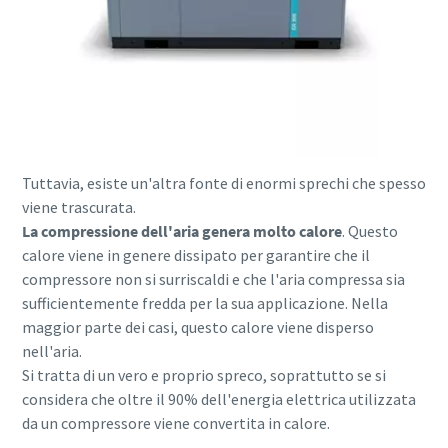
Tuttavia, esiste un'altra fonte di enormi sprechi che spesso
viene trascurata.
La compressione dell'aria genera molto calore
. Questo
calore viene in genere dissipato per garantire che il
compressore non si surriscaldi e che l'aria compressa sia
sufficientemente fredda per la sua applicazione. Nella
maggior parte dei casi, questo calore viene disperso
Tutto ciò che devi sapere sul tuo processo di
nell'aria.
trasporto pneumatico
Si tratta di un vero e proprio spreco, soprattutto se si
considera che oltre il 90% dell'energia elettrica utilizzata
Scopri come creare un processo di trasporto pneumatico
da un compressore viene convertita in calore.
più efficiente.