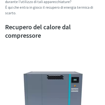
durante l'utilizzo di tali apparecchiature?
È qui che entra in gioco il recupero di energia termica di
scarto.
10 passaggi verso una produzione più
ecologica ed efficiente
Recupero del calore dal
Riduzione delle emissioni di carbonio per una produzione
compressore
ecologica: tutto quello che c'è da sapere
Per saperne di più