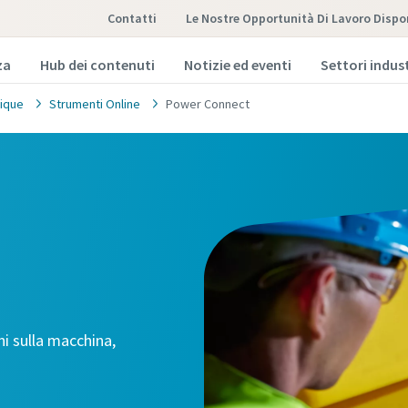
Contatti
Le Nostre Opportunità Di Lavoro Dispon
za
Hub dei contenuti
Notizie ed eventi
Settori indust
ique
Strumenti Online
Power Connect
ni sulla macchina,