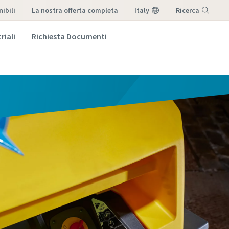
ibili
la nostra offerta completa
Italy
Ricerca
riali
Richiesta Documenti
Menu