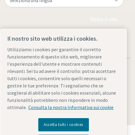
Visita il sito
Il nostro sito web utilizza i cookies.
Utilizziamo i cookies per garantire il corretto
funzionamento di questo sito web, migliorare
l'esperienza dell'utente e mostrare contenuti
rilevanti. Sei tu ad avere il controllo: potrai accettare
tutti i cookies, consentire solo quelli necessari o
gestire le tue preferenze. Ti segnaliamo che se
Note legali e informativa sulla privacy
sceglierai di abilitare solo i cookies essenziali, alcune
Gestione preferenze cookies
Accessibilità
Mappa del sito
funzionalità potrebbero non rispondere in modo
ottimale.
Consulta la nostra Informativa sui cookie
© 2026 Atlas Copco AB.
Accetta tutti i cookies
Scopri come Atlas Copco Group promuove la