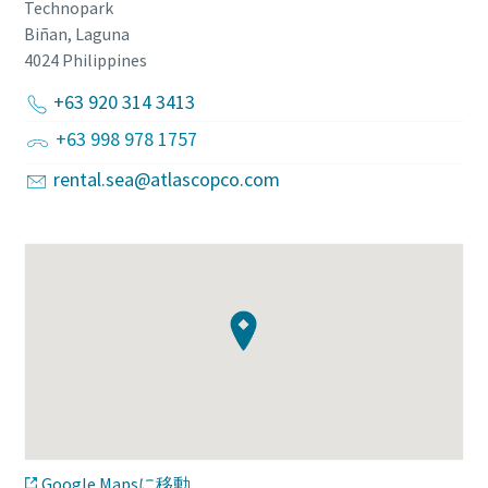
Technopark
Biñan, Laguna
4024
Philippines
+63 920 314 3413
+63 998 978 1757
rental.sea@atlascopco.com
Google Mapsに移動