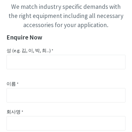
We match industry specific demands with
the right equipment including all necessary
accessories for your application.
Enquire Now
성 (e.g. 김, 이, 박, 최...)
*
이름
*
회사명
*