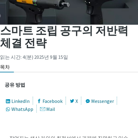
스마트 조립 공구의 저반력
체결 전략
읽는 시간: 4(분)
2025년 9월 15일
목차
공유 방법
체결 교육 프로그램
LinkedIn
Facebook
X
Messenger
아트라스콥코의 체결 교육 프로그램은 체결의 기초부터
디지털 e-Book
WhatsApp
Mail
심화까지 폭넓은 내용을 다룹니다.
산업 공구 및 솔루션과 관련된 다양한 주제의 e-book을 통
체결과 생산 데이터를 하나로
해 산업 현장에서 활용할 수 있는 최신 공구와 솔루션에 대
더 보기
생산과 품질, 이제 따로 관리하지 마세요. 분산된 데이터를
해 알아보세요.