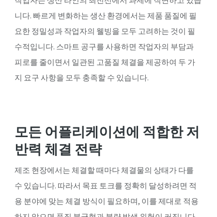
작업자는 생산 라인의 최전선에서 과제에 직면하고 있습
하나로 연결해 더 정확하고 빠른 품질 관리 환경을 구축하
세요. 지금 문의 시 STRwrench & W-IRTT 무상 데모 제공!
더 보기
니다. 빠르게 변화하는 생산 환경에서는 제품 품질에 필
요한 정밀성과 작업자의 웰빙을 모두 고려하는 것이 필
더 보기
수적입니다. 스마트 공구를 사용하면 작업자의 부담과
피로를 줄이면서 일관된 고품질 체결을 제공하여 두 가
지 요구 사항을 모두 충족할 수 있습니다.
전동 토크 툴 구매 가이드
작업 환경에 가장 적합한 전기 토크 툴을 선정하는 것은 생
각보다 쉽지 않습니다. 안정성, 품질, 그리고 신뢰성을 기준
모든 어플리케이션에 적합한 저
으로 설계된 아트라스콥코 전동 체결 툴의 전반적인 특징
과 장점을 소개합니다.
반력 체결 전략
더 보기
제조 현장에서는 체결할 때마다 체결물의 상태가 다를
수 있습니다. 따라서 목표 토크를 정확히 달성하려면 적
용 분야에 맞는 체결 방식이 필요하며, 이를 제대로 적용
하지 않으면 품질 불균형과 불량 발생 위험이 커집니다.