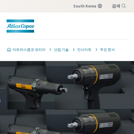
South Korea
검색
메뉴
아트라스콥코 코리아
산업 기술
인사이트
주요 문서