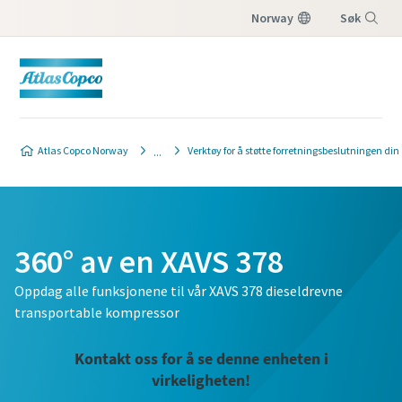
Norway
Søk
Meny
Atlas Copco Norway
Verktøy for å støtte forretningsbeslutningen din
360° av en XAVS 378
Oppdag alle funksjonene til vår XAVS 378 dieseldrevne
transportable kompressor
Kontakt oss for å se denne enheten i
virkeligheten!