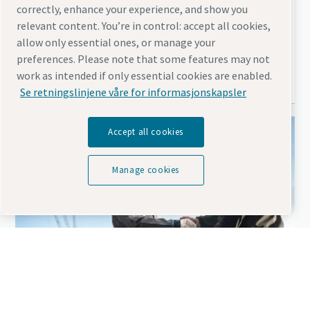
correctly, enhance your experience, and show you
Hvorfor brenne drivstoff når du ikke trenger luft?
relevant content. You’re in control: accept all cookies,
allow only essential ones, or manage your
Finn ut hvordan økomodusfunksjonen kan
preferences. Please note that some features may not
gi bedre energieffektivitet
work as intended if only essential cookies are enabled.
Se retningslinjene våre for informasjonskapsler
Accept all cookies
Manage cookies