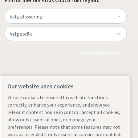
Finn ut mer om Atlas Copco i din region:
Gå til nettstedet
Our website uses cookies
We use cookies to ensure this website functions
correctly, enhance your experience, and show you
relevant content. You’re in control: accept all cookies,
allow only essential ones, or manage your
Juridiske merknader og personvernmerknader
preferences. Please note that some features may not
Manage cookies
Tilgjengelighet
Områdekart
work as intended if only essential cookies are enabled.