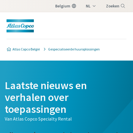
Belgium
NL
Zoeken
FR
Menu
Atlas Copco België
Gespecialiseerde huuroplossingen
Laatste nieuws en
verhalen over
toepassingen
Van Atlas Copco Specialty Rental