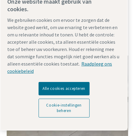
Stoom
Fabricage
Downstream olie- en gasindustrie
Onze website maakt gebruik van
cookies.
Midstream olie- en gasindustrie
We gebruiken cookies om ervoor te zorgen dat de
Conceptlab: 8 ton per uur met "plug-and-steam"-
website goed werkt, om uw ervaring te verbeteren en
oplossing. De eerste stoomketel gemaakt met de
om u relevante inhoud te tonen. U hebt de controle:
expertise van Atlas Copco Specialty Rental! De 8T-unit
accepteer alle cookies, sta alleen essentiële cookies
combineert de flexibiliteit van kleinere units met de
toe of beheer uw voorkeuren. Houd er rekening mee
output van grootschalige operationele stoomvraa...
dat sommige functies mogelijk niet goed werken als u
alleen essentiële cookies toestaat.
Raadpleeg ons
cookiebeleid
Alle cookies accepteren
Cookie-instellingen
beheren