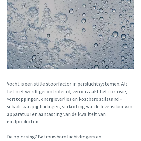
GA FLX Dual Compressor
De GA FLX, de eerste compressor met twee toerentallen,
is de perfecte oplossing als u op zoek bent naar
Vocht is een stille stoorfactor in persluchtsystemen. Als
energiebesparing voor compressoren, maar nog niet klaar
het niet wordt gecontroleerd, veroorzaakt het corrosie,
bent voor een variabele toerentalaandrijving.
verstoppingen, energieverlies en kostbare stilstand –
schade aan pijpleidingen, verkorting van de levensduur van
Ontdek het zelf
apparatuur en aantasting van de kwaliteit van
eindproducten.
De oplossing? Betrouwbare luchtdrogers en