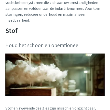
vochtbeheersystemen die zich aan uw omstandigheden
aanpassen en voldoen aan de industrienormen. Voorkom
storingen, reduceer onderhoud en maximaliseer
inzetbaarheid.
Stof
Houd het schoon en operationeel
Alles wat u moet weten over uw pneumatische
transportproces
Ontdek hoe u een efficiënter pneumatisch
transportproces kunt creëren.
Stof en zwevende deeltjes zijn misschien onzichtbaar,
Ontdek het zelf