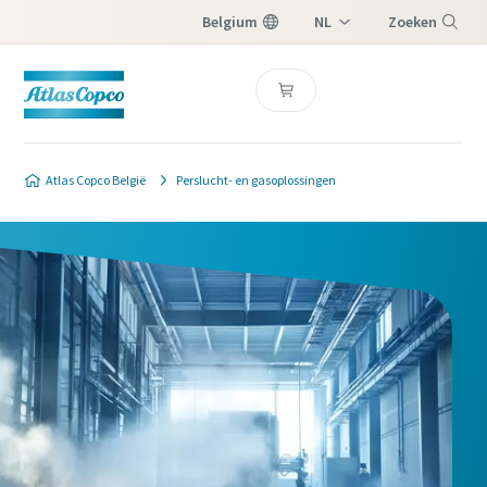
Belgium
NL
Zoeken
FR
Menu
Atlas Copco België
Perslucht- en gasoplossingen