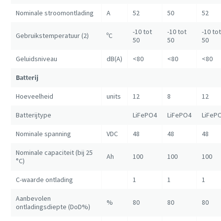
Nominale stroomontlading
A
52
50
52
-10 tot
-10 tot
-10 tot
Gebruikstemperatuur (2)
ºC
50
50
50
Geluidsniveau
dB(A)
<80
<80
<80
Batterij
Hoeveelheid
units
12
8
12
Batterijtype
LiFePO4
LiFePO4
LiFeP
Nominale spanning
VDC
48
48
48
Nominale capaciteit (bij 25
Ah
100
100
100
°C)
C-waarde ontlading
1
1
1
Aanbevolen
%
80
80
80
ontladingsdiepte (DoD%)