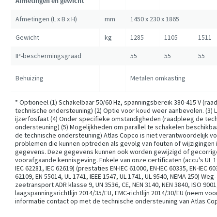
Afmetingen en gewicht
Afmetingen (L x B x H)
mm
1450 x 230 x 1865
Gewicht
kg
1285
1105
1511
IP-beschermingsgraad
55
55
55
Behuizing
Metalen omkasting
* Optioneel (1) Schakelbaar 50/60 Hz, spanningsbereik 380-415 V (ra
technische ondersteuning) (2) Optie voor koud weer aanbevolen. (3) L
ijzerfosfaat (4) Onder specifieke omstandigheden (raadpleeg de tec
ondersteuning) (5) Mogelijkheden om parallel te schakelen beschikba
de technische ondersteuning) Atlas Copco is niet verantwoordelijk v
problemen die kunnen optreden als gevolg van fouten of wijzigingen 
gegevens. Deze gegevens kunnen ook worden gewijzigd of gecorri
voorafgaande kennisgeving. Enkele van onze certificaten (accu's UL 1
IEC 62281, IEC 62619) (prestaties EN-IEC 61000, EN-IEC 60335, EN-IEC 60
62109, EN 55014, UL 1741, IEEE 1547, UL 1741, UL 9540, NEMA 250) Weg-
zeetransport ADR klasse 9, UN 3536, CE, NEN 3140, NEN 3840, ISO 9001
laagspanningsrichtlijn 2014/35/EU, EMC-richtlijn 2014/30/EU (neem vo
informatie contact op met de technische ondersteuning van Atlas Co