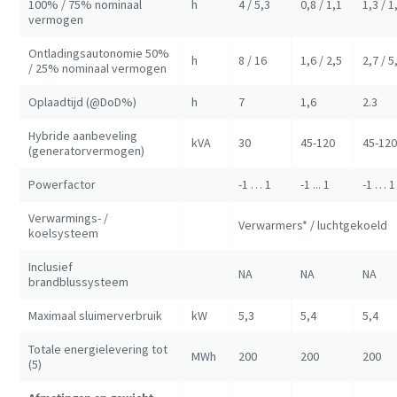
100% / 75% nominaal
h
4 / 5,3
0,8 / 1,1
1,3 / 1
vermogen
Ontladingsautonomie 50%
h
8 / 16
1,6 / 2,5
2,7 / 5
/ 25% nominaal vermogen
Oplaadtijd (@DoD%)
h
7
1,6
2.3
Hybride aanbeveling
kVA
30
45-120
45-120
(generatorvermogen)
Powerfactor
-1 … 1
-1 ... 1
-1 … 1
Verwarmings- /
Verwarmers* / luchtgekoeld
koelsysteem
Inclusief
NA
NA
NA
brandblussysteem
Maximaal sluimerverbruik
kW
5,3
5,4
5,4
Totale energielevering tot
MWh
200
200
200
(5)