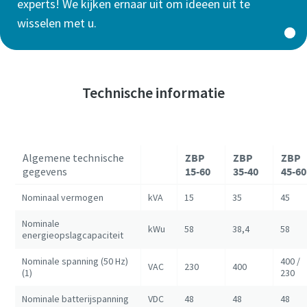
experts! We kijken ernaar uit om ideeën uit te
wisselen met u.
Technische informatie
Algemene technische
ZBP
ZBP
ZBP
gegevens
15-60
35-40
45-60
Nominaal vermogen
kVA
15
35
45
Nominale
kWu
58
38,4
58
energieopslagcapaciteit
Nominale spanning (50 Hz)
400 /
VAC
230
400
(1)
230
Nominale batterijspanning
VDC
48
48
48