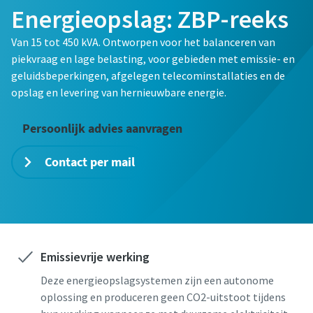
Energieopslag: ZBP-reeks
E-mail
E-mail
E-mail
Van 15 tot 450 kVA. Ontworpen voor het balanceren van
piekvraag en lage belasting, voor gebieden met emissie- en
geluidsbeperkingen, afgelegen telecominstallaties en de
Telefoon
Telefoon
Telefoon
opslag en levering van hernieuwbare energie.
Persoonlijk advies aanvragen
Aanvullende informatie
Aanvullende informatie
Aanvullende informatie
Contact per mail
Bedrijf
Bedrijf
Bedrijf
Land
Land
Land
Emissievrije werking
Postcode
Postcode
Postcode
Deze energieopslagsystemen zijn een autonome
oplossing en produceren geen CO2-uitstoot tijdens