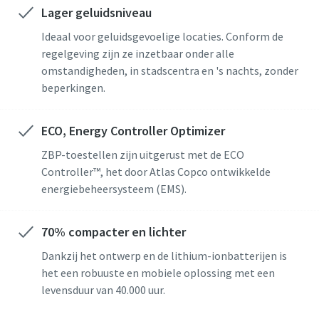
Lager geluidsniveau
Ideaal voor geluidsgevoelige locaties. Conform de
Verzoek indienen
Verzoek indienen
Verzoek indienen
regelgeving zijn ze inzetbaar onder alle
omstandigheden, in stadscentra en 's nachts, zonder
Anti-robotverificatie
Anti-robotverificatie
Anti-robotverificatie
beperkingen.
Klik om te starten
Klik om te starten
Klik om te starten
Friendly
Friendly
Friendly
Captcha ⇗
Captcha ⇗
Captcha ⇗
ECO, Energy Controller Optimizer
ZBP-toestellen zijn uitgerust met de ECO
Controller™, het door Atlas Copco ontwikkelde
energiebeheersysteem (EMS).
70% compacter en lichter
Dankzij het ontwerp en de lithium-ionbatterijen is
het een robuuste en mobiele oplossing met een
levensduur van 40.000 uur.