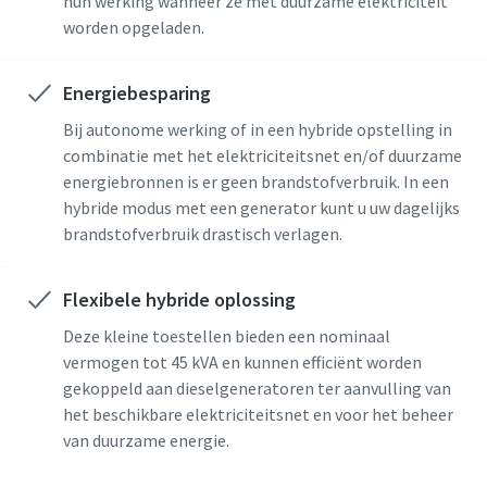
hun werking wanneer ze met duurzame elektriciteit
Aanvragen
Aanvragen
Aanvragen
worden opgeladen.
Uw aanvraag
Uw aanvraag
Uw aanvraag
Energiebesparing
Bij autonome werking of in een hybride opstelling in
combinatie met het elektriciteitsnet en/of duurzame
energiebronnen is er geen brandstofverbruik. In een
hybride modus met een generator kunt u uw dagelijks
brandstofverbruik drastisch verlagen.
Door dit verzoek in te dienen, kan
Door dit verzoek in te dienen, kan
Door dit verzoek in te dienen, kan
Flexibele hybride oplossing
Atlas Copco contact met je
Atlas Copco contact met je
Atlas Copco contact met je
Deze kleine toestellen bieden een nominaal
opnemen via de verzamelde
opnemen via de verzamelde
opnemen via de verzamelde
vermogen tot 45 kVA en kunnen efficiënt worden
informatie. Meer informatie vindt
informatie. Meer informatie vindt
informatie. Meer informatie vindt
gekoppeld aan dieselgeneratoren ter aanvulling van
u in ons privacybeleid.
u in ons privacybeleid.
u in ons privacybeleid.
het beschikbare elektriciteitsnet en voor het beheer
van duurzame energie.
Ik heb het privacybeleid
Ik heb het privacybeleid
Ik heb het privacybeleid
gelezen en geaccepteerd
gelezen en geaccepteerd
gelezen en geaccepteerd