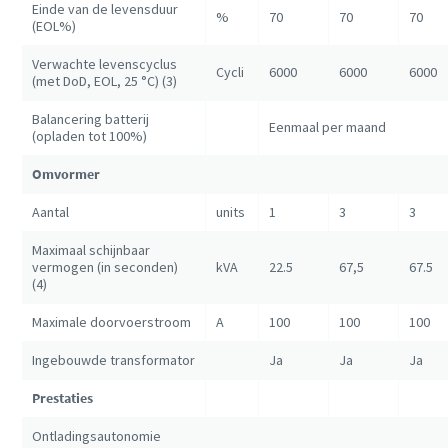
Einde van de levensduur
%
70
70
70
(EOL%)
Verwachte levenscyclus
Cycli
6000
6000
6000
(met DoD, EOL, 25 °C) (3)
Balancering batterij
Eenmaal per maand
(opladen tot 100%)
Omvormer
Aantal
units
1
3
3
Maximaal schijnbaar
vermogen (in seconden)
kVA
22.5
67,5
67.5
(4)
Maximale doorvoerstroom
A
100
100
100
Ingebouwde transformator
Ja
Ja
Ja
Prestaties
Ontladingsautonomie