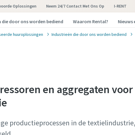
woorde Oplossingen
Neem 24/7 Contact Met Ons Op
I-RENT
n die door ons worden bediend
Waarom Rental?
Nieuws 
seerde huuroplossingen
Industrieën die door ons worden bediend
pressoren en aggregaten voor
ie
ige productieprocessen in de textielindustrie,
eld.