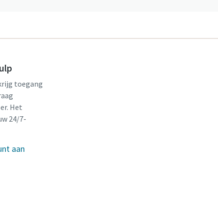
ulp
krijg toegang
raag
er. Het
uw 24/7-
unt aan