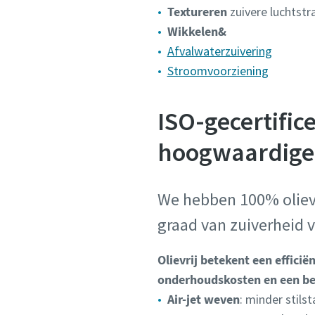
Textureren
zuivere luchtst
Wikkelen&
Afvalwaterzuivering
Stroomvoorziening
ISO-gecertific
hoogwaardige 
We hebben 100% oliev
graad van zuiverheid v
Olievrij betekent een efficië
onderhoudskosten en een be
Air-jet weven
: minder stils