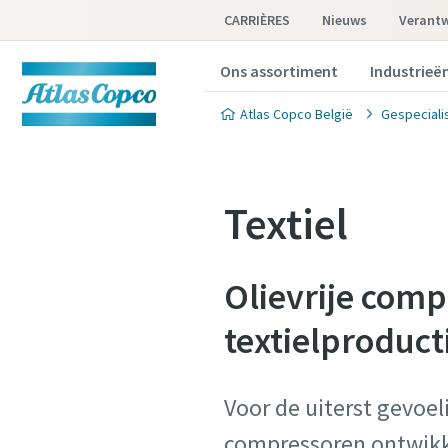
CARRIÈRES
Nieuws
Verant
Ons assortiment
Industrieë
Atlas Copco België
Gespeciali
Textiel
Olievrije com
textielproduct
Voor de uiterst gevoel
compressoren ontwikk