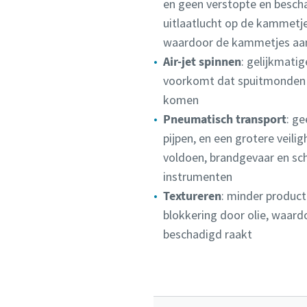
en geen verstopte en besc
uitlaatlucht op de kammetje
waardoor de kammetjes aan 
Air-jet spinnen
: gelijkmati
voorkomt dat spuitmonden v
komen
Pneumatisch transport
: g
pijpen, en een grotere veil
voldoen, brandgevaar en sc
instrumenten
Textureren
: minder product
blokkering door olie, waard
beschadigd raakt