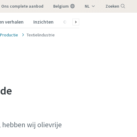
ons complete aanbod
Belgium
NL
Zoeken
FR
en verhalen
Inzichten
Over ons
Menu
Productie
Textielindustrie
 de
 hebben wij olievrije