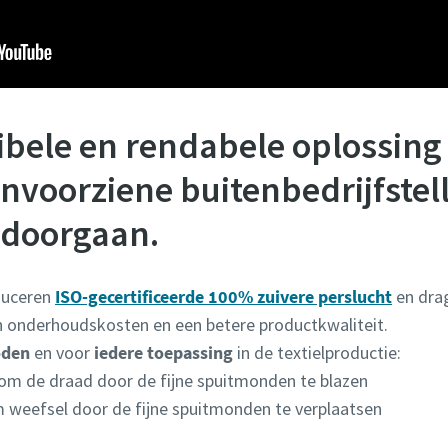
xibele en rendabele oplossing
nvoorziene buitenbedrijfstel
 doorgaan.
duceren
ISO-gecertificeerde 100% zuivere perslucht
en drag
en onderhoudskosten en een betere productkwaliteit.
oden
en voor
iedere toepassing
in de textielproductie:
om de draad door de fijne spuitmonden te blazen
om weefsel door de fijne spuitmonden te verplaatsen