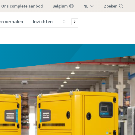
ons complete aanbod
Belgium
NL
Zoeken
FR
en verhalen
Inzichten
Over ons
Menu