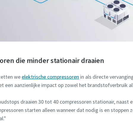
ren die minder stationair draaien
 zetten we
elektrische compressoren
in als directe vervangin
t een aanzienlijke impact op zowel het brandstofverbruik a
udstops draaien 30 tot 40 compressoren stationair, naast e
mpressoren starten alleen wanneer dat nodig is en stoppen z
l."