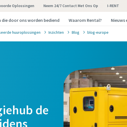
woorde Oplossingen
Neem 24/7 Contact Met Ons Op
I-RENT
n die door ons worden bediend
Waarom Rental?
Nieuws 
seerde huuroplossingen
Inzichten
Blog
blog-europe
giehub de
ijdens