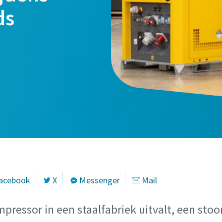
ds
acebook
X
Messenger
Mail
ressor in een staalfabriek uitvalt, een stoo