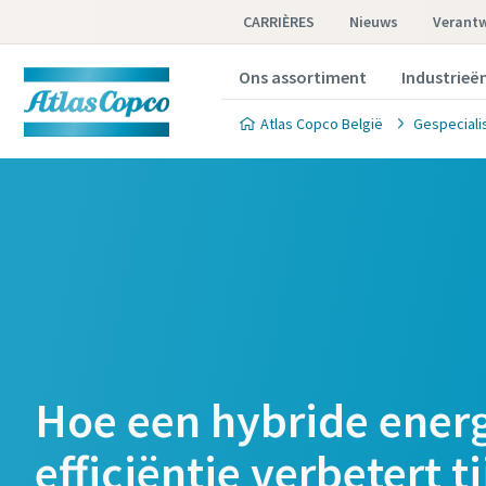
CARRIÈRES
Nieuws
Verant
Ons assortiment
Industrieë
Atlas Copco België
Gespeciali
Hoe een hybride ener
efficiëntie verbetert t