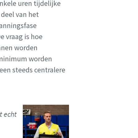
nkele uren tijdelijke
 deel van het
planningsfase
e vraag is hoe
unnen worden
en minimum worden
 een steeds centralere
t echt