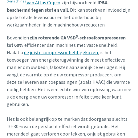
S-machines
van Atlas Copco
zijn bijvoorbeeld
IP54-
beschermd tegen stof en vuil
. Dit kan sterk van invloed zijn
op de totale levensduur en het onderhoud bij
werkzaamheden in de machinebouw reduceren.
S
Bovendien
zijn roterende GA VSD
-schroefcompressoren
tot 60%
efficiënter dan machines met vaste snelheid.
Nadat u
de juiste compressor hebt gekozen
, is het
toevoegen van energieterugwinning de meest effectieve
manier om uw bedrijfskosten aanzienlijk te verlagen. Hij
vangt de warmte op die uw compressor produceert om
deze te leveren aan toepassingen (zoals HVAC) die warmte
nodig hebben. Het is een echte win-win oplossing waarmee
u de energie van uw compressor in feite twee keer kunt
gebruiken.
Het is ook belangrijk op te merken dat doorgaans slechts
10-30% van de perslucht effectief wordt gebruikt. Het
merendeel gaat verloren door lekken, onjuist gebruik en