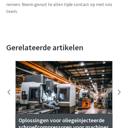
nemen. Neem gerust te allen tijde contact op met ons
team.
Neem contact op met onze experts
Gerelateerde artikelen
De
van
Oplossingen voor oliegeïnjecteerde
sc
schroefcompressoren voor machines
m