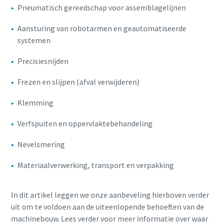
Pneumatisch gereedschap voor assemblagelijnen
Aansturing van robotarmen en geautomatiseerde
10 stappen voor een groene en efficiëntere
systemen
productie
Precisiesnijden
CO2-reductie voor groene productie - alles wat u moet
weten
Frezen en slijpen (afval verwijderen)
Klemming
Ontdek het zelf
Verfspuiten en oppervlaktebehandeling
Nevelsmering
Materiaalverwerking, transport en verpakking
In dit artikel leggen we onze aanbeveling hierboven verder
uit om te voldoen aan de uiteenlopende behoeften van de
machinebouw. Lees verder voor meer informatie over waar