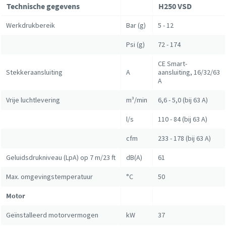
Technische gegevens
H250 VSD
Verzenden
Verzenden
Werkdrukbereik
Bar (g)
5 - 12
Psi (g)
72 - 174
Anti-robotverificatie
Anti-robotverificatie
Klik om te starten
Klik om te starten
CE Smart-
Friendly
Friendly
Captcha ⇗
Captcha ⇗
Stekkeraansluiting
A
aansluiting, 16/32/63
A
Vrije luchtlevering
m³/min
6,6 - 5,0 (bij 63 A)
l/s
110 - 84 (bij 63 A)
cfm
233 - 178 (bij 63 A)
Geluidsdrukniveau (LpA) op 7 m/23 ft
dB(A)
61
Max. omgevingstemperatuur
°C
50
Motor
Geïnstalleerd motorvermogen
kW
37