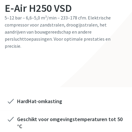
E-Air H250 VSD
E-mail
E-mail
5–12 bar – 6,6–5,0 m³/min – 233–178 cfm. Elektrische
compressor voor zandstralen, droogijsstralen, het
Telefoon
Telefoon
aandrijven van bouwgereedschap en andere
persluchttoepassingen. Voor optimale prestaties en
Aanvullende informatie
Aanvullende informatie
precisie.
Advies op maat aanvragen
Bedrijf
Bedrijf
Land
Land
HardHat-omkasting
Postcode
Postcode
Geschikt voor omgevingstemperaturen tot 50
Aanvragen
Aanvragen
°C