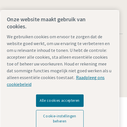
Onze website maakt gebruik van
cookies.
We gebruiken cookies om ervoor te zorgen dat de
website goed werkt, om uw ervaring te verbeteren en
om u relevante inhoud te tonen. U hebt de controle:
accepteer alle cookies, sta alleen essentiële cookies
Juridische kennisgevingen en privacyverklaringen
toe of beheer uw voorkeuren. Houd er rekening mee
dat sommige functies mogelijk niet goed werken als u
Cookie-instellingen beheren
Toegankelijkheid
Sitemap
alleen essentiële cookies toestaat.
Raadpleeg ons
© 2026 Atlas Copco
cookiebeleid
Alle cookies accepteren
Ontdek hoe Atlas Copco Group technologie mogelijk
maakt die de toekomst transformeert.
Cookie-instellingen
Bezoek de Atlas Copco Group website
beheren