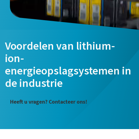
E-mail
E-mail
E-mail
Telefoon
Telefoon
Telefoon
Voordelen van lithium-
ion-
Aanvullende informatie
Aanvullende informatie
Aanvullende informatie
energieopslagsystemen in
Bedrijf
Bedrijf
Bedrijf
de industrie
Land
Land
Land
Heeft u vragen? Contacteer ons!
Stad
Stad
Stad