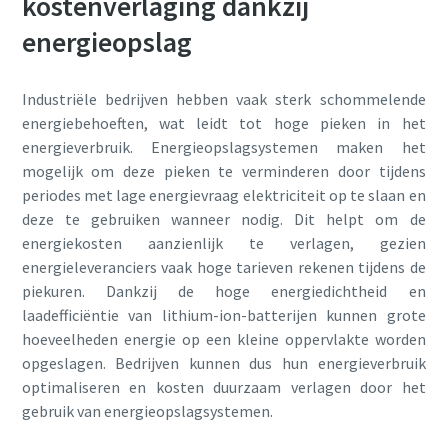
kostenverlaging dankzij
opnemen via de verzamelde
opnemen via de verzamelde
energieopslag
Ik heb het privacybeleid
informatie. Meer informatie vindt
informatie. Meer informatie vindt
gelezen en geaccepteerd
u in ons privacybeleid.
u in ons privacybeleid.
Industriële bedrijven hebben vaak sterk schommelende
Ik heb het privacybeleid
Ik heb het privacybeleid
energiebehoeften, wat leidt tot hoge pieken in het
gelezen en geaccepteerd
gelezen en geaccepteerd
Verzenden
energieverbruik. Energieopslagsystemen maken het
mogelijk om deze pieken te verminderen door tijdens
periodes met lage energievraag elektriciteit op te slaan en
Anti-robotverificatie
Verzenden
Verzenden
Klik om te starten
deze te gebruiken wanneer nodig. Dit helpt om de
Friendly
Captcha ⇗
energiekosten aanzienlijk te verlagen, gezien
energieleveranciers vaak hoge tarieven rekenen tijdens de
Anti-robotverificatie
Anti-robotverificatie
Klik om te starten
Klik om te starten
piekuren. Dankzij de hoge energiedichtheid en
Friendly
Friendly
Captcha ⇗
Captcha ⇗
laadefficiëntie van lithium-ion-batterijen kunnen grote
hoeveelheden energie op een kleine oppervlakte worden
opgeslagen. Bedrijven kunnen dus hun energieverbruik
optimaliseren en kosten duurzaam verlagen door het
gebruik van energieopslagsystemen.