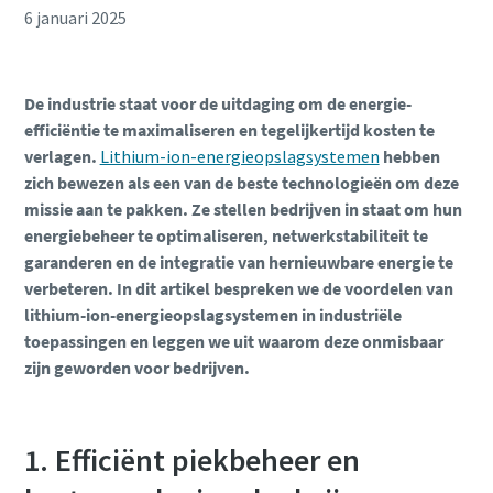
6 januari 2025
Postcode
Postcode
Postcode
Aanvragen
De industrie staat voor de uitdaging om de energie-
Staat/provincie
Staat/provincie
efficiëntie te maximaliseren en tegelijkertijd kosten te
Uw aanvraag
verlagen.
Lithium-ion-energieopslagsystemen
hebben
Aanvragen
Aanvragen
zich bewezen als een van de beste technologieën om deze
Geniet van extra kracht
missie aan te pakken. Ze stellen bedrijven in staat om hun
Uw aanvraag
Uw aanvraag
energiebeheer te optimaliseren, netwerkstabiliteit te
Koop een mobiele compressor en ontvang één of twee
garanderen en de integratie van hernieuwbare energie te
gratis tools
verbeteren. In dit artikel bespreken we de voordelen van
lithium-ion-energieopslagsystemen in industriële
Ontdek meer
toepassingen en leggen we uit waarom deze onmisbaar
zijn geworden voor bedrijven.
Door dit verzoek in te dienen, kan
Atlas Copco contact met je
opnemen via de verzamelde
1. Efficiënt piekbeheer en
informatie. Meer informatie vindt
Door dit verzoek in te dienen, kan
Door dit verzoek in te dienen, kan
u in ons privacybeleid.
Atlas Copco contact met je
Atlas Copco contact met je