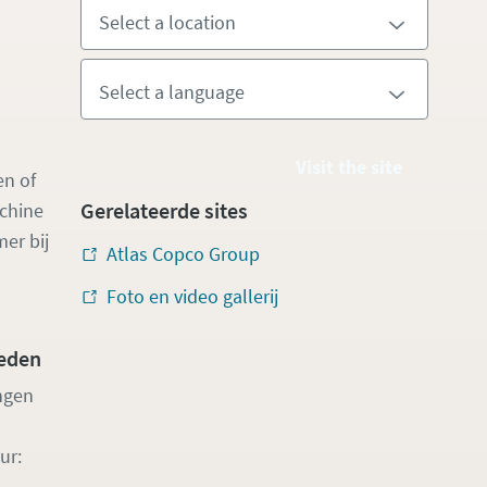
Visit the site
en of
Gerelateerde sites
achine
er bij
Atlas Copco Group
Foto en video gallerij
eden
ngen
ur: