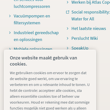
Werken bij Atlas Cop
luchtcompressoren
Social responsibility:
Vacuümpompen en
Water for All
filtersystemen
Het laatste nieuws
Industrieel gereedschap
Perslucht Wiki
en oplossingen
SpeakUp
Mobiele oplossingen
voor zware
Onze website maakt gebruik van
toepassingen
cookies.
24/7 Verhuur
We gebruiken cookies om ervoor te zorgen dat
de website goed werkt, om uw ervaring te
verbeteren en om u relevante inhoud te tonen. U
hebt de controle: accepteer alle cookies, sta
alleen essentiële cookies toe of beheer uw
voorkeuren. Houd er rekening mee dat sommige
functies mogelijk niet goed werken als u alleen