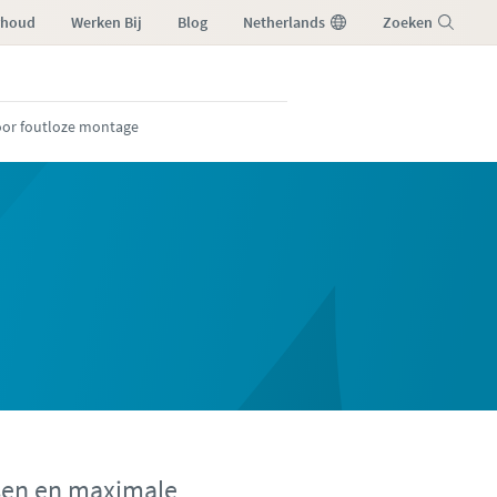
rhoud
Werken Bij
Blog
Netherlands
Zoeken
Menu
oor foutloze montage
ssen en maximale