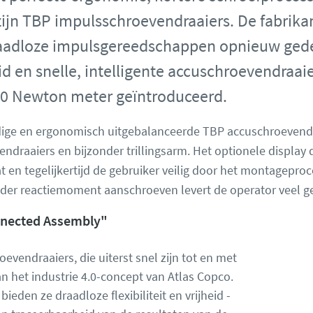
ijn TBP impulsschroevendraaiers. De fabrikan
aadloze impulsgereedschappen opnieuw gedef
d en snelle, intelligente accuschroevendraai
0 Newton meter geïntroduceerd.
ge en ergonomisch uitgebalanceerde TBP accuschroevendraai
draaiers en bijzonder trillingsarm. Het optionele display 
t en tegelijkertijd de gebruiker veilig door het montageproce
nder reactiemoment aanschroeven levert de operator veel 
nnected Assembly"
vendraaiers, die uiterst snel zijn tot en met
n het industrie 4.0-concept van Atlas Copco.
bieden ze draadloze flexibiliteit en vrijheid -