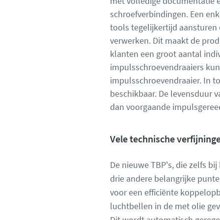
met volledige documentatie e
schroefverbindingen. Een enke
tools tegelijkertijd aansturen
verwerken. Dit maakt de produ
klanten een groot aantal ind
impulsschroevendraaiers kun
impulsschroevendraaier. In t
beschikbaar. De levensduur va
dan voorgaande impulsgereed
Vele technische verfijning
De nieuwe TBP's, die zelfs 
drie andere belangrijke punt
voor een efficiënte koppelop
luchtbellen in de met olie ge
Dit wordt automatisch gerege