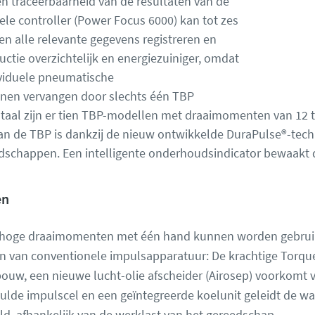
n traceerbaarheid van de resultaten van de
le controller (Power Focus 6000) kan tot zes
 en alle relevante gegevens registreren en
ctie overzichtelijk en energiezuiniger, omdat
ividuele pneumatische
nen vervangen door slechts één TBP
otaal zijn er tien TBP-modellen met draaimomenten van 12
n de TBP is dankzij de nieuw ontwikkelde DuraPulse®-techno
schappen. Een intelligente onderhoudsindicator bewaakt 
en
bij hoge draaimomenten met één hand kunnen worden gebrui
en van conventionele impulsapparatuur: De krachtige Torqu
bouw, een nieuwe lucht-olie afscheider (Airosep) voorkomt
vulde impulscel en een geïntegreerde koelunit geleidt de wa
ld, afhankelijk van de werklast van het gereedschap.