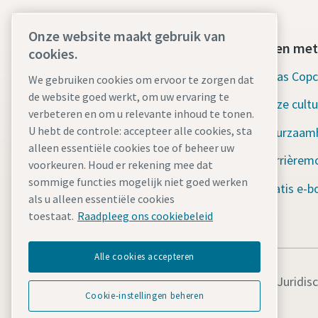
Onze website maakt gebruik van
Vind wat u zoekt
Werken met
cookies.
Verhuurvloot
Atlas Cop
We gebruiken cookies om ervoor te zorgen dat
de website goed werkt, om uw ervaring te
Industrieën
Onze cultu
verbeteren en om u relevante inhoud te tonen.
U hebt de controle: accepteer alle cookies, sta
Waarom Rental?
Duurzaam
alleen essentiële cookies toe of beheer uw
Nieuws en verhalen
Carrièrem
voorkeuren. Houd er rekening mee dat
sommige functies mogelijk niet goed werken
Bronnen
Gratis e-b
als u alleen essentiële cookies
ISO-certificering
toestaat.
Raadpleeg ons cookiebeleid
Alle cookies accepteren
Juridis
Cookie-instellingen beheren