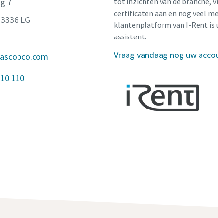
g 7
tot inzichten van de branche, v
certificaten aan en nog veel me
 3336 LG
klantenplatform van I-Rent is 
assistent.
Vraag vandaag nog uw acco
lascopco.com
 10 110