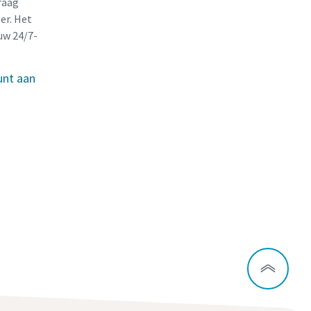
raag
er. Het
uw 24/7-
unt aan