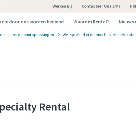
Werken Bij
Contacteer Ons 24/7
I-
n die door ons worden bediend
Waarom Rental?
Nieuws 
ecialiseerde huuroplossingen
We zijn altijd in de buurt! - verhuurlocati
Specialty Rental