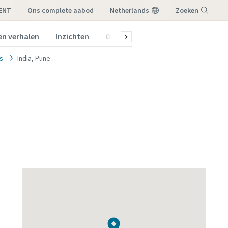
RENT
ons complete aabod
Netherlands
Zoeken
en verhalen
Inzichten
Over ons
Menu
es
India, Pune