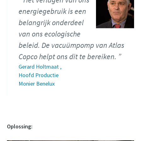
Submit
Submit
Submit
Submit
energiegebruik is een
belangrijk onderdeel
Anti-robotverificatie
Anti-robotverificatie
Anti-robotverificatie
Anti-robotverificatie
Klik om te starten
Klik om te starten
Klik om te starten
Klik om te starten
van ons ecologische
Friendly
Friendly
Friendly
Friendly
Captcha ⇗
Captcha ⇗
Captcha ⇗
Captcha ⇗
beleid. De vacuümpomp van Atlas
Copco helpt ons dit te bereiken.
Gerard Holtmaat ,
Hoofd Productie
Monier Benelux
Oplossing: