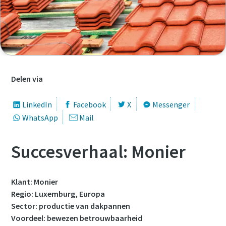
Voornaam
Voornaam
Voornaam
Voornaam
Achternaam
Achternaam
Achternaam
Achternaam
Delen via
E-mail
E-mail
E-mail
E-mail
LinkedIn
Facebook
X
Messenger
WhatsApp
Mail
Telefoon
Telefoon
Telefoon
Telefoon
Succesverhaal: Monier
Aanvullende informatie
Aanvullende informatie
Aanvullende informatie
Aanvullende informatie
Klant: Monier
Bedrijf
Bedrijf
Bedrijf
Bedrijf
Regio: Luxemburg, Europa
Sector: productie van dakpannen
Voordeel: bewezen betrouwbaarheid
Land
Land
Land
Land