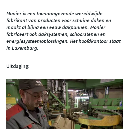
Monier is een toonaangevende wereldwijde
Straatnaam
Straatnaam
Straatnaam
Straatnaam
fabrikant van producten voor schuine daken en
maakt al bijna een eeuw dakpannen. Monier
fabriceert ook daksystemen, schoorstenen en
Stad
Stad
Stad
Stad
energiesysteemoplossingen. Het hoofdkantoor staat
in Luxemburg.
Postcode
Postcode
Postcode
Postcode
Uitdaging:
Aanvragen
Aanvragen
Aanvragen
Aanvragen
Vraag of verzoek
Vraag of verzoek
Vraag of verzoek
Vraag of verzoek