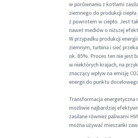
w porównaniu z kotłami zasi
ziemnego do produkcji ciepła 
z powrotem w ciepło. Jest tak
nawet mediów o niższej efek
W przypadku produkcji energi
ziemnym, turbina i sieć prze
ok. 85%. Proces ten nie jest 
w niektórych krajach, na prz
znaczący wpływ na emisję CO2
energii do punktu docelowego
Transformacja energetyczna n
możliwie najbardziej efektyw
zasilane również paliwami HV
można używać mieszanki zawie