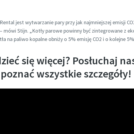
 Rental jest wytwarzanie pary przy jak najmniejszej emisji
” — mówi Stijn. „Kotły parowe powinny być zintegrowane z e
otła na paliwo kopalne obniży o 5% emisję CO2 i o kolejne 5%
ieć się więcej? Posłuchaj na
 poznać wszystkie szczegóły!