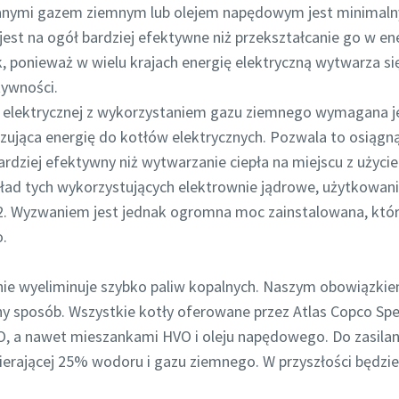
lanymi gazem ziemnym lub olejem napędowym jest minimaln
jest na ogół bardziej efektywne niż przekształcanie go w ene
, ponieważ w wielu krajach energię elektryczną wytwarza si
tywności.
i elektrycznej z wykorzystaniem gazu ziemnego wymagana je
kazująca energię do kotłów elektrycznych. Pozwala to osiąg
bardziej efektywny niż wytwarzanie ciepła na miejscu z uży
ykład tych wykorzystujących elektrownie jądrowe, użytkowan
. Wyzwaniem jest jednak ogromna moc zainstalowana, która
.
ie wyeliminuje szybko paliw kopalnych. Naszym obowiązkiem
ny sposób. Wszystkie kotły oferowane przez Atlas Copco Spe
O, a nawet mieszankami HVO i oleju napędowego. Do zasila
rającej 25% wodoru i gazu ziemnego. W przyszłości będzie