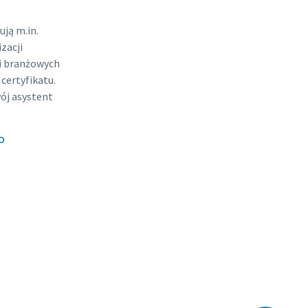
ją m.in.
zacji
ji branżowych
certyfikatu.
ój asystent
o