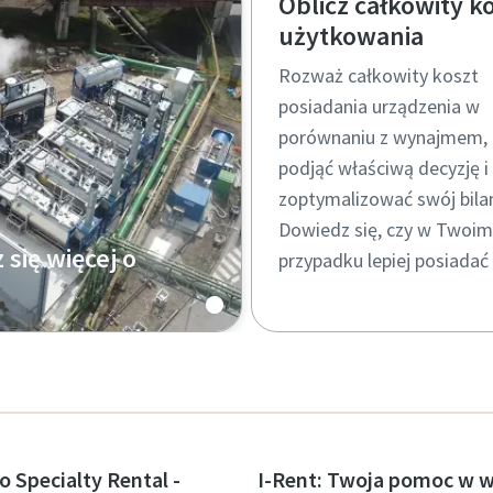
Oblicz całkowity k
użytkowania
Rozważ całkowity koszt
posiadania urządzenia w
porównaniu z wynajmem, 
podjąć właściwą decyzję i
zoptymalizować swój bila
Dowiedz się, czy w Twoim
się więcej o
przypadku lepiej posiadać 
czy go wynajmować.
emperatury ma
i wpływ na
, jakość i
stwo. Nasz przewodnik
awiera wszystkie
o Specialty Rental -
I-Rent: Twoja pomoc w 
sze informacje o