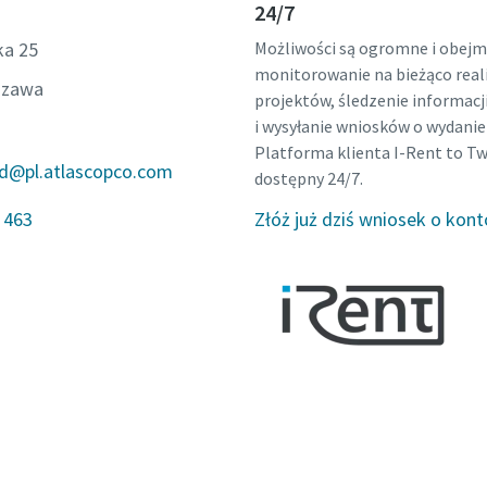
24/7
ch źródłach pary.
ka 25
Możliwości są ogromne i obejmu
monitorowanie na bieżąco reali
szawa
projektów, śledzenie informac
i wysyłanie wniosków o wydanie 
Platforma klienta I-Rent to Tw
nd@pl.atlascopco.com
dostępny 24/7.
 463
Złóż już dziś wniosek o kont