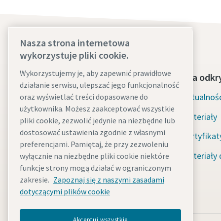
Nasza strona internetowa
wykorzystuje pliki cookie.
Wykorzystujemy je, aby zapewnić prawidłowe
Skontaktuj się z nami już dziś
Sekcja odkr
działanie serwisu, ulepszać jego funkcjonalność
Pomoc w razie awarii — 24/7
Aktualnośc
oraz wyświetlać treści dopasowane do
użytkownika. Możesz zaakceptować wszystkie
Materiały
Nasze usługi
pliki cookie, zezwolić jedynie na niezbędne lub
dostosować ustawienia zgodnie z własnymi
Certyfikat
Flota
preferencjami. Pamiętaj, że przy zezwoleniu
Materiały 
wyłącznie na niezbędne pliki cookie niektóre
Branże
funkcje strony mogą działać w ograniczonym
Dlaczego wynajem?
zakresie.
Zapoznaj się z naszymi zasadami
dotyczącymi plików cookie
Akceptuj wszystkie