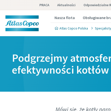
PRACA
Aktualności
Odpowiedzialne 
Nasza flota
Obsługiwane br
Atlas Copco Polska
Specjalist
Podgrzejmy atmosfer
efektywności kotłów
Mówi się, że kotły par