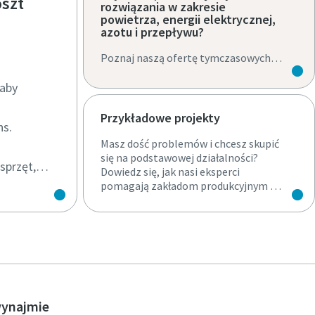
oszt
rozwiązania w zakresie
powietrza, energii elektrycznej,
azotu i przepływu?
Poznaj naszą ofertę tymczasowych
źródeł mediów. Od rozwiązań w
zakresie sprężonego powietrza i
aby
zasilania elektrycznego po systemy
odwadniania i regulacji temperatury.
Przykładowe projekty
ns.
Masz dość problemów i chcesz skupić
się na podstawowej działalności?
sprzęt,
Dowiedz się, jak nasi eksperci
pomagają zakładom produkcyjnym na
całym świecie.
wynajmie