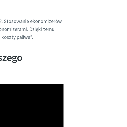
 CO2. Stosowanie ekonomizerów
konomizerami. Dzięki temu
 koszty paliwa”.
szego