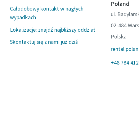
Poland
tymczasowy
Całodobowy kontakt w nagłych
ul. Badylars
wypadkach
02-484 War
Lokalizacje: znajdź najbliższy oddział
Polska
Skontaktuj się z nami już dziś
rental.pola
+48 784 412