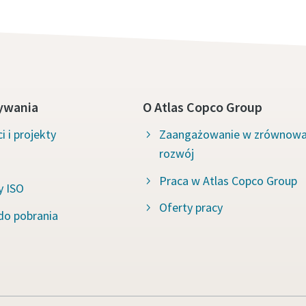
ywania
O Atlas Copco Group
i i projekty
Zaangażowanie w zrównow
rozwój
Praca w Atlas Copco Group
y ISO
Oferty pracy
do pobrania