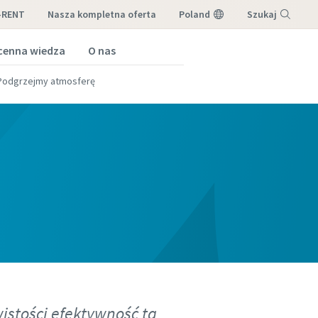
-RENT
nasza kompletna oferta
Poland
Szukaj
cenna wiedza
O nas
Menu
Podgrzejmy atmosferę
istości efektywność ta