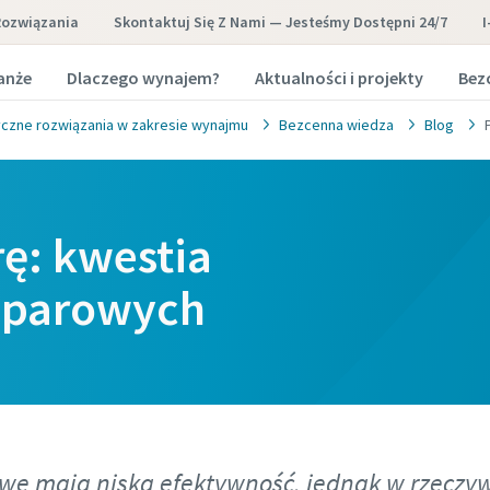
Rozwiązania
Skontaktuj Się Z Nami — Jesteśmy Dostępni 24/7
I
anże
Dlaczego wynajem?
Aktualności i projekty
Bez
yczne rozwiązania w zakresie wynajmu
Bezcenna wiedza
Blog
ę: kwestia
 parowych
owe mają niską efektywność, jednak w rzeczyw