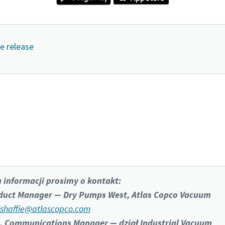
e release
Kliknij, aby dowiedzieć się więcej o aplikacji VSD⁺
 informacji prosimy o kontakt:
oduct Manager — Dry Pumps West, Atlas Copco Vacuum
shaffie@atlascopco.com
, Communications Manager — dział Industrial Vacuum