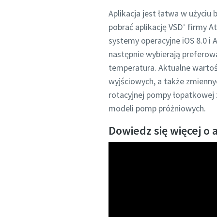
Dowolne 
Dowolne 
Dowolne 
Aplikacja jest łatwa w użyci
pobrać aplikację VSD⁺ firmy 
systemy operacyjne iOS 8.0 i 
następnie wybierają preferowa
temperatura. Aktualne wartoś
wyjściowych, a także zmiennyc
rotacyjnej pompy łopatkowej z
modeli pomp próżniowych.
Dowiedz się więcej o a