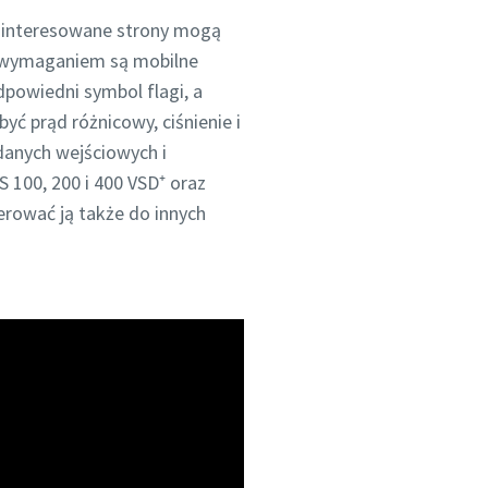
zainteresowane strony mogą
ym wymaganiem są mobilne
dpowiedni symbol flagi, a
yć prąd różnicowy, ciśnienie i
danych wejściowych i
S 100, 200 i 400 VSD⁺ oraz
erować ją także do innych
e mogła
e mogła
e mogła
Więcej
Więcej
Więcej
ny
ny
ny
ności
ności
ności