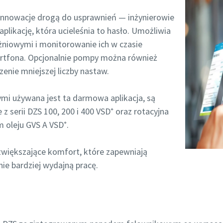
ań próżniowych.
ań próżniowych.
ań próżniowych.
nnowacje drogą do usprawnień — inżynierowie
plikację, która ucieleśnia to hasło. Umożliwia
pola oznaczone (*) są obowiązkowe
pola oznaczone (*) są obowiązkowe
pola oznaczone (*) są obowiązkowe
niowymi i monitorowanie ich w czasie
obowe
obowe
obowe
rtfona. Opcjonalnie pompy można również
nie mniejszej liczby nastaw.
mi używana jest ta darmowa aplikacja, są
serii DZS 100, 200 i 400 VSD⁺ oraz rotacyjna
ko
ko
ko
 oleju GVS A VSD⁺.
zwiększające komfort, które zapewniają
mail
mail
mail
nie bardziej wydajną pracę.
e informacje
e informacje
e informacje