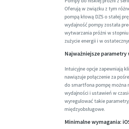
Pompy do niskiej próżni z se
Oferują w związku z tym różne
Firma
Firma
Firma
pompą kłową DZS o stałej prę
wydajność pompy została pre
wytwarzania próżni w stopniu
Kraj
Kraj
Kraj
zużycie energii i w ostatecz
Najważniejsze parametry 
Ulica
Ulica
Ulica
Intuicyjne opcje zapewniają 
nawiązuje połączenie za poś
Miasto
Miasto
Miasto
do smartfona pompę można na
wydajności i ustawień w cza
wyregulować takie parametry, 
Kod poc
Kod poc
Kod poc
międzyobsługowe.
Zgłoszen
Zgłoszen
Zgłoszen
Minimalne wymagania: iOS 