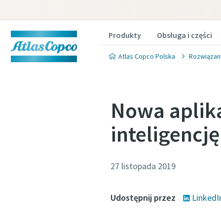
Produkty
Obsługa i części
Atlas Copco Polska
Rozwiązan
Nowa aplika
inteligenc
Skontak
Skontak
Skontak
próżni
próżni
próżni
27 listopada 2019
W grupie
W grupie
W grupie
Udostępnij przez
LinkedI
udziela
udziela
udziela