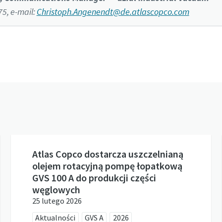
75, e-mail:
Christoph.Angenendt@de.atlascopco.com
Atlas Copco dostarcza uszczelnianą
olejem rotacyjną pompę łopatkową
GVS 100 A do produkcji części
węglowych
25 lutego 2026
Aktualności
GVS A
2026