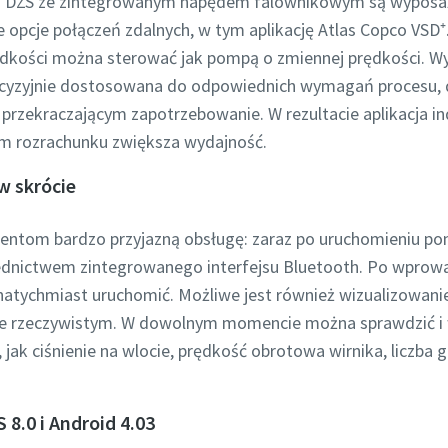
rii DZS ze zintegrowanym napędem falownikowym są wyposaż
 opcje połączeń zdalnych, w tym aplikację Atlas Copco VSD⁺.
dkości można sterować jak pompą o zmiennej prędkości. Wyst
cyzyjnie dostosowana do odpowiednich wymagań procesu, 
 przekraczającym zapotrzebowanie. W rezultacie aplikacja 
nym rozrachunku zwiększa wydajność.
w skrócie
klientom bardzo przyjazną obsługę: zaraz po uruchomieniu p
rednictwem zintegrowanego interfejsu Bluetooth. Po wpro
tychmiast uruchomić. Możliwe jest również wizualizowani
sie rzeczywistym. W dowolnym momencie można sprawdzić i 
jak ciśnienie na wlocie, prędkość obrotowa wirnika, liczba g
ztowy
ztowy
ztowy
ie
ie
ie
8.0 i Android 4.03