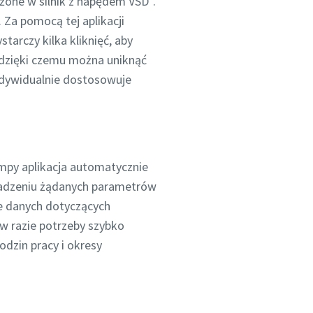
one w silnik z napędem VSD⁺.
 Za pomocą tej aplikacji
arczy kilka kliknięć, aby
dzięki czemu można uniknąć
indywidualnie dostosowuje
ompy aplikacja automatycznie
wadzeniu żądanych parametrów
e danych dotyczących
w razie potrzeby szybko
odzin pracy i okresy