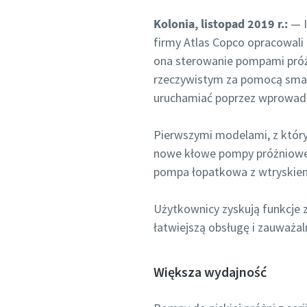
rozwiąz
rozwiąz
rozwiąz
Kolonia, listopad 2019 r.:
— I
firmy Atlas Copco opracowali a
Wszystkie 
Wszystkie 
Wszystkie 
ona sterowanie pompami próż
Dane os
Dane os
Dane os
rzeczywistym za pomocą sma
uruchamiać poprzez wprowadze
Imię
Imię
Imię
Pierwszymi modelami, z który
nowe kłowe pompy próżniowe z 
Nazwis
Nazwis
Nazwis
pompa łopatkowa z wtryskiem
Użytkownicy zyskują funkcje 
Adres e-
Adres e-
Adres e-
łatwiejszą obsługę i zauważal
Telefon
Telefon
Telefon
Większa wydajność
Dodatkow
Dodatkow
Dodatkow