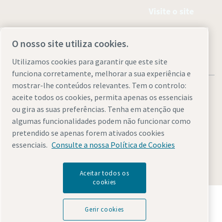
Visite o site
O nosso site utiliza cookies.
Utilizamos cookies para garantir que este site
funciona corretamente, melhorar a sua experiência e
mostrar-lhe conteúdos relevantes. Tem o controlo:
aceite todos os cookies, permita apenas os essenciais
ou gira as suas preferências. Tenha em atenção que
algumas funcionalidades podem não funcionar como
Avisos legais e de privacidade
Gerir cookies
Acessibilidade
pretendido se apenas forem ativados cookies
Mapa do website
essenciais.
Consulte a nossa Política de Cookies
© 2026 Atlas Copco
Aceitar todos os
cookies
Descubra como o Atlas Copco Group permite uma
tecnologia que transforma o futuro.
Gerir cookies
Visite o website do Atlas Copco Group