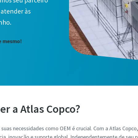
omos seu parceiro
 atender às
nho.
je mesmo!
er a Atlas Copco?
ra suas necessidades como OEM é crucial. Com a Atlas Copco
ia, inovação e suporte global. Independentemente de seu pr