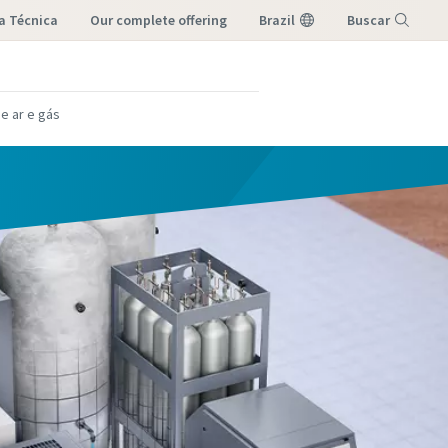
a Técnica
our complete offering
Brazil
Buscar
Menu
e ar e gás