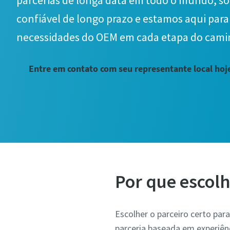
parcerias de longa data em todo o mundo, s
confiável de longo prazo e estamos aqui para
necessidades do OEM em cada etapa do cami
Entre em contato com seu representante local ho
Por que escolh
Escolher o parceiro certo pa
parceria baseada em experiênc