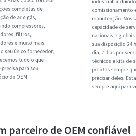
r, a Atlas Copco fornece
industrial, incluind
uções completas de
comissionamento e
ção de ar e gás,
manutenção. Noss
uindo compressores,
capacidade de serv
dores, filtros,
nacionais e globais
dores e muito mais.
sua disposição 24 
 seu único fornecedor,
dia, 7 dias por se
necemos tudo o que
técnicos e kits de 
 precisa para seu
prontos sempre qu
ócio de OEM.
precisar deles. Es
sempre aqui para v
m parceiro de OEM confiável