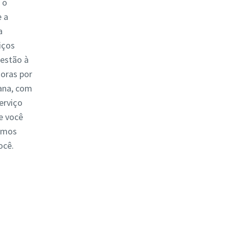
o o
 a
a
iços
 estão à
horas por
mana, com
serviço
e você
tamos
ocê.