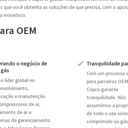
os que você obtenha as soluções de que precisa, com o apoi
ia inovadora.
para OEM
erando o negócio de
Tranquilidade p
 gás
Com um processo 
 líder global no
para parceiros OEM,
envolvimento,
Copco garante
ricação e manutenção
tranquilidade. Nós
ompressores de ar,
assumimos a propr
amento de ar e
de todo o seu sist
temas de gerenciamento
comprimido ou gá