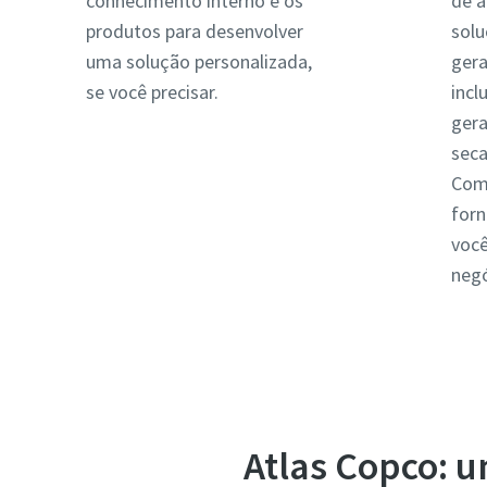
conhecimento interno e os
de a
produtos para desenvolver
sol
uma solução personalizada,
gera
se você precisar.
incl
gera
seca
Como
for
você
neg
Atlas Copco: u