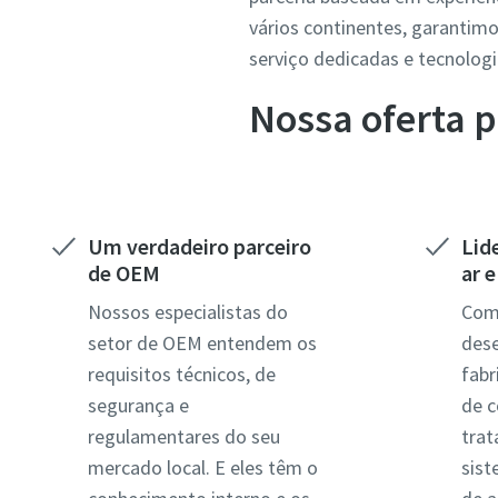
vários continentes, garantim
serviço dedicadas e tecnolog
Nossa oferta 
Um verdadeiro parceiro
Lid
de OEM
ar e
Nossos especialistas do
Como
setor de OEM entendem os
des
requisitos técnicos, de
fab
segurança e
de c
regulamentares do seu
trat
mercado local. E eles têm o
sis