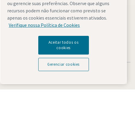
ou gerencie suas preferências. Observe que alguns
recursos podem não funcionar como previsto se
apenas os cookies essenciais estiverem ativados.
Visite o site
Verifique nossa Política de Cookies
Aceitar todos os
cookies
Gerenciar cookies
Avisos legais e de privacidade
Gerenciar cookies
Acessibilidade
Mapa do site
© 2026 Atlas Copco