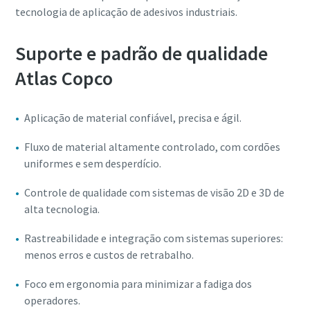
tecnologia de aplicação de adesivos industriais.
Suporte e padrão de qualidade
Atlas Copco
Aplicação de material confiável, precisa e ágil.
Fluxo de material altamente controlado, com cordões
uniformes e sem desperdício.
Momentum Talks
Controle de qualidade com sistemas de visão 2D e 3D de
alta tecnologia.
Descubra entrevistas inspiradoras e envolventes sobre a
Veja todos os nossos setores
Atlas Copco
Rastreabilidade e integração com sistemas superiores:
Documentação e recursos
menos erros e custos de retrabalho.
Assistir
Ver todos
Foco em ergonomia para minimizar a fadiga dos
operadores.