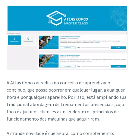
Momentum Talks
A Atlas Copco acredita no conceito de aprendizado
contínuo, que possa ocorrer em qualquer lugar, a qualquer
Descubra entrevistas inspiradoras e envolventes sobre a
hora e por qualquer aparelho. Por isso, está ampliando sua
Veja todos os nossos setores
Atlas Copco
Documentação e recursos
tradicional abordagem de treinamentos presenciais, cujo
foco é ajudar os clientes a entenderem os princípios de
Assistir
funcionamento das máquinas que adquiriram.
Ver todos
A grande novidade é que agora, como complemento,