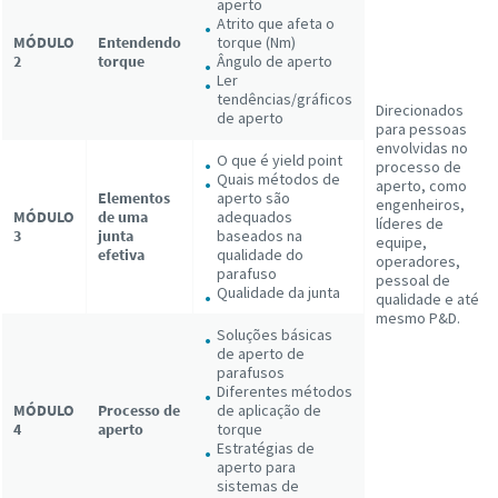
aperto
Atrito que afeta o
MÓDULO
Entendendo
torque (Nm)
2
torque
Ângulo de aperto
Ler
tendências/gráficos
Direcionados
de aperto
para pessoas
envolvidas no
O que é yield point
processo de
Quais métodos de
aperto, como
Elementos
aperto são
engenheiros,
MÓDULO
de uma
adequados
líderes de
3
junta
baseados na
equipe,
efetiva
qualidade do
operadores,
parafuso
pessoal de
Qualidade da junta
qualidade e até
mesmo P&D.
Soluções básicas
de aperto de
parafusos
Diferentes métodos
MÓDULO
Processo de
de aplicação de
4
aperto
torque
Estratégias de
aperto para
sistemas de