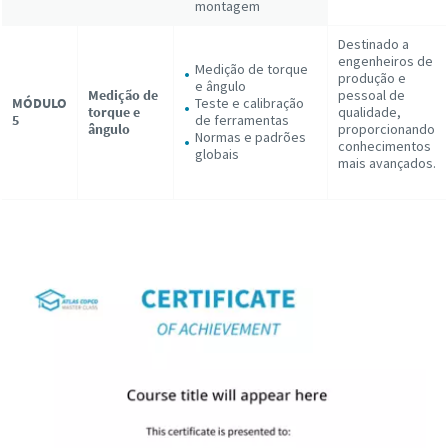
montagem
Destinado a
engenheiros de
Medição de torque
produção e
e ângulo
Medição de
pessoal de
MÓDULO
Teste e calibração
torque e
qualidade,
5
de ferramentas
ângulo
proporcionando
Normas e padrões
conhecimentos
globais
mais avançados.